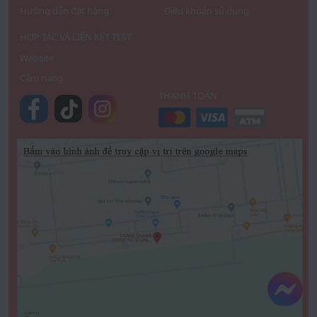
Hướng dẫn đặt hàng
Điều khoản sủ dụng
HỢP TÁC VÀ LIÊN KẾT TEST
Website
Cẩm nang
THANH TOÁN