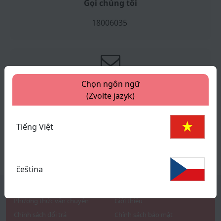
Gọi chúng tôi
18006035
Gửi email cho chúng tôi
Chọn ngôn ngữ
(Zvolte jazyk)
customercare@hsvgroup.com.vn
Tiếng Việt
Để lại lời nhắn cho chúng tôi
čeština
HỖ TRỢ KHÁCH HÀNG
VỀ CHÚNG TÔI
Phương thức vận chuyển
Giới thiệu
Chính sách đổi trả
Chính sách bảo mật