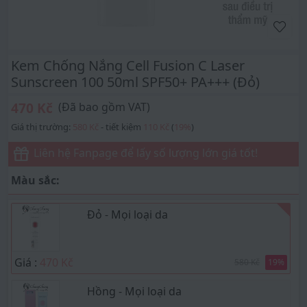
Kem Chống Nắng Cell Fusion C Laser
Sunscreen 100 50ml SPF50+ PA+++ (Đỏ)
470 Kč
(Đã bao gồm VAT)
Giá thị trường:
580 Kč
- tiết kiệm
110 Kč
(
19
%
)
Liên hệ Fanpage để lấy số lượng lớn giá tốt!
Màu sắc:
Đỏ - Mọi loại da
Giá :
470 Kč
580 Kč
19
%
Hồng - Mọi loại da