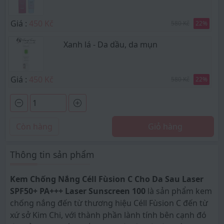
Giá :
450 Kč
580 Kč
22
%
Xanh lá - Da dầu, da mụn
Giá :
450 Kč
580 Kč
22
%
Còn hàng
Giỏ hàng
Thông tin sản phẩm
Kem Chống Nắng Céll Fùsion C Cho Da Sau Laser
SPF50+ PA+++ Laser Sunscreen 100
là sản phẩm kem
chống nắng đến từ thương hiệu Céll Fùsion C đến từ
xứ sở Kim Chi, với thành phần lành tính bên cạnh đó