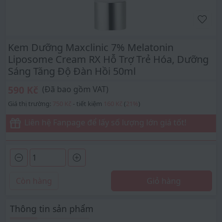
Kem Dưỡng Maxclinic 7% Melatonin
Liposome Cream RX Hỗ Trợ Trẻ Hóa, Dưỡng
Sáng Tăng Độ Đàn Hồi 50ml
590 Kč
(Đã bao gồm VAT)
Giá thị trường:
750 Kč
- tiết kiệm
160 Kč
(
21
%
)
Liên hệ Fanpage để lấy số lượng lớn giá tốt!
Còn hàng
Giỏ hàng
Thông tin sản phẩm