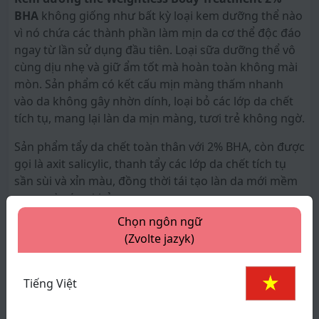
BHA
không giống như bất kỳ loại kem dưỡng thể nào
vì nó chứa các thành phần làm mịn da cơ thể độc đáo
ngay từ lần sử dụng đầu tiên. Loại sữa dưỡng thể vô
cùng dịu nhẹ và giữ ẩm tốt mà hoàn toàn không mài
mòn. Sản phẩm có kết cấu mịn màng thấm nhanh
vào da không gây nhờn dính, loại bỏ các lớp da chết
tích tụ, mang lại làn da mịn màng, tươi trẻ không ngờ.
Sản phẩm tẩy da chết toàn thân với 2% BHA, còn được
gọi là axit salicylic, thanh tẩy các lớp da chết tích tụ
sần sùi và xỉn màu, đồng thời tái tạo làn da mới mềm
mượt và sáng khỏe.
xem thêm
Chọn ngôn ngữ
Thành phần chính:
(Zvolte jazyk)
Thông số sản phẩm
• Sodium Hydroxide như một chất điều chỉnh độ pH
của da bảo vệ làn da khỏi các tác nhân gây hại từ môi
Thương hiệu:
PAULA'S CHOICE
Tiếng Việt
trường
Xuất xứ:
Mỹ
• Salicylic Acid loại bỏ tế bào chết hóa học an toàn đã