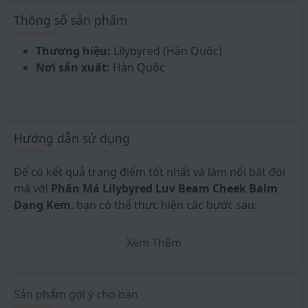
01 Pure coral - San hô đào
Thông số sản phẩm
02 Innocent Pink - Hồng baby
03 Mood Rose – Cánh hồng khô
Thương hiệu:
Lilybyred (Hàn Quốc)
04 Heart Attack Red - Đỏ say rượu
Nơi sản xuất:
Hàn Quốc
10 Grape Pink - Hồng đất
Thành phần:
Triethylhexanoin, Hydrogenated Poly(C6-14 Olefin),
Hướng dẫn sử dụng
Polymethylsilsesquioxane, Macadamia Seed Oil
Polyglyceryl-6 Esters Behenate, Silica, Octyldodecanol,
Để có kết quả trang điểm tốt nhất và làm nổi bật đôi
Bis-Diglyceryl Polyacyladipate-2, Dipentaerythrityl
má với
Phấn Má Lilybyred Luv Beam Cheek Balm
hexahydroxystearate/hexastearate/hexarosinate,
Dạng Kem
, bạn có thể thực hiện các bước sau:
Polyglyceryl-2 Triisostearate, Mica (CI 77019),
Polyethylene, Synthetic Candelilla Wax,
Xem Thêm
Microcrystalline Wax, Isononyl Isononanoate, Yellow
Bước 1:
Sử dụng đầu ngón tay hoặc cọ trang
6 lake (CI 15985), Red 28 Lake (CI 45410), Dimethicone,
điểm, lấy một lượng nhỏ phấn má Lilybyred Luv
Sorbitan Isostearate, Cetyl PEG/PPG-10/1
Beam Cheek Balm.
Sản phẩm gợi ý cho bạn
Dimethicone, Titanium Dioxide (CI 77891), Tocopheryl