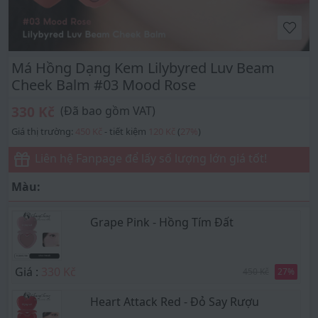
Má Hồng Dạng Kem Lilybyred Luv Beam
Cheek Balm #03 Mood Rose
330 Kč
(Đã bao gồm VAT)
Giá thị trường:
450 Kč
- tiết kiệm
120 Kč
(
27
%
)
Liên hệ Fanpage để lấy số lượng lớn giá tốt!
Màu:
Grape Pink - Hồng Tím Đất
Giá :
330 Kč
450 Kč
27
%
Heart Attack Red - Đỏ Say Rượu