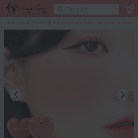
0
Tìm kiếm
Trang chủ
Má Hồng
Má Hồng Dạng Kem Lilybyred Luv Beam 