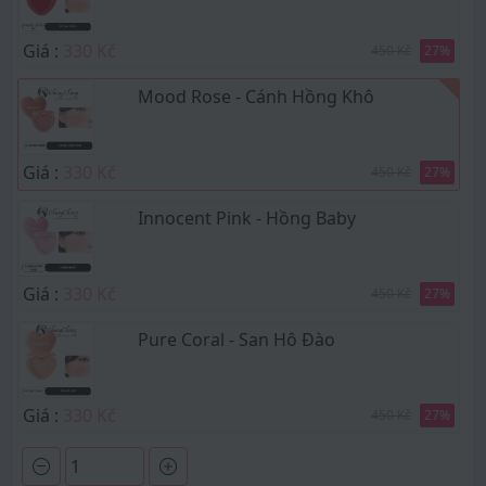
Giá :
330 Kč
450 Kč
27
%
Mood Rose - Cánh Hồng Khô
Giá :
330 Kč
450 Kč
27
%
Innocent Pink - Hồng Baby
Giá :
330 Kč
450 Kč
27
%
Pure Coral - San Hô Đào
Giá :
330 Kč
450 Kč
27
%