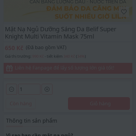
Mặt Nạ Ngủ Dưỡng Sáng Da Belif Super
Knight Multi Vitamin Mask 75ml
650 Kč
(Đã bao gồm VAT)
Giá thị trường:
990 Kč
- tiết kiệm
340 Kč
(
34
%
)
Liên hệ Fanpage để lấy số lượng lớn giá tốt!
Còn hàng
Giỏ hàng
Thông tin sản phẩm
Vì sao bạn cần mặt nạ ngủ?