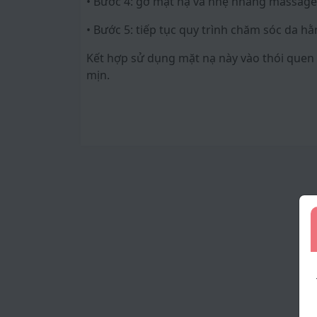
• Bước 4: gỡ mặt nạ và nhẹ nhàng massage 
• Bước 5: tiếp tục quy trình chăm sóc da h
Kết hợp sử dụng mặt nạ này vào thói quen 
mịn.