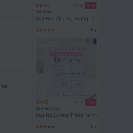
690 Kč
37
%
1.100 Kč
Skinfood
Mặt Nạ Cấp ẩm, Dưỡng Da Hàng Ngày SKINF
1
nha:
húa.
40 Kč
11
%
45 Kč
Cosmeticscz
Mặt Nạ Dưỡng Trắng Dermaxilic Glutathion
1