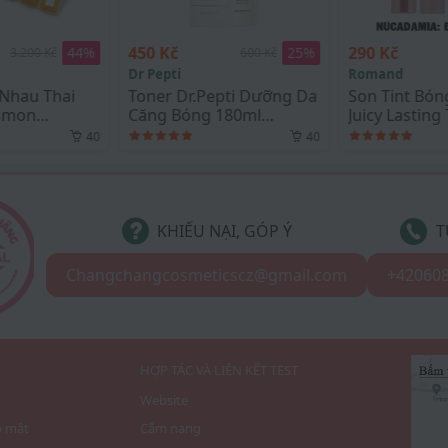
290 Kč
1.750 Kč
25
%
41
%
600 Kč
490 Kč
Romand
Samsung
pti Dưỡng Da
Son Tint Bóng Romand
Tinh nghệ N
180ml
Juicy Lasting Tint #23
Gift Curcumi
ner
NUCADAMIA
Quốc 100 Té
40
39
KHIẾU NẠI, GÓP Ý
T
Changchangcosmeticscz@gmail.com
+42060
I
HỢP TÁC VÀ LIÊN KẾT TEST
Website
o mật
Cẩm nang