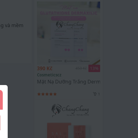
ống và mềm
390 Kč
13
%
450 Kč
Cosmeticscz
Mặt Nạ Dưỡng Trắng Dermaxilic Glutathion
1