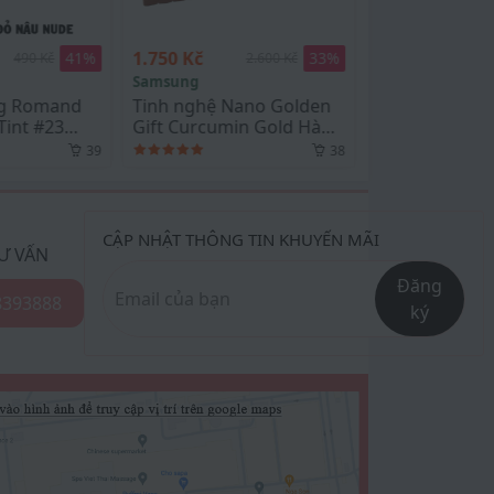
550 Kč
33
%
33
%
2.600 Kč
820 Kč
Medicube
ano Golden
Toner Pad ZERO PORE
n Gold Hàn
PAD 2.0 Medicube -
p
100ml / 70 miếng
38
38
CẬP NHẬT THÔNG TIN KHUYẾN MÃI
Ư VẤN
Đăng
8393888
ký