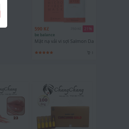
590 Kč
21
%
750 Kč
be balance
Mặt nạ vải vi sợi Salmon Da Micro Fiber Mas
1