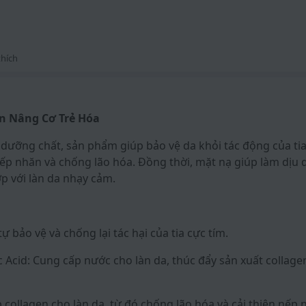
hích
on Nâng Cơ Trẻ Hóa
 dưỡng chất, sản phẩm giúp bảo vệ da khỏi tác động của tia
ếp nhăn và chống lão hóa. Đồng thời, mặt nạ giúp làm dịu d
 với làn da nhạy cảm.
ự bảo vệ và chống lại tác hại của tia cực tím.
Acid: Cung cấp nước cho làn da, thúc đẩy sản xuất collage
 collagen cho làn da, từ đó chống lão hóa và cải thiện nếp 