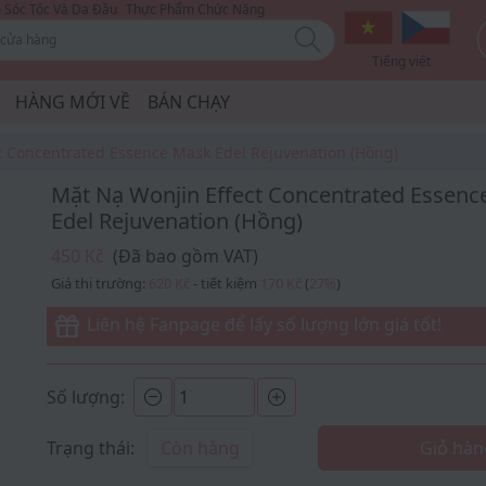
Sóc Tóc Và Da Đầu
Thực Phẩm Chức Năng
Tiếng việt
HÀNG MỚI VỀ
BÁN CHẠY
t Concentrated Essence Mask Edel Rejuvenation (Hồng)
Mặt Nạ Wonjin Effect Concentrated Essenc
Edel Rejuvenation (Hồng)
450 Kč
(Đã bao gồm VAT)
Giá thị trường:
620 Kč
- tiết kiệm
170 Kč
(
27
%
)
Liên hệ Fanpage để lấy số lượng lớn giá tốt!
Số lượng:
Trạng thái:
Còn hàng
Giỏ hàn