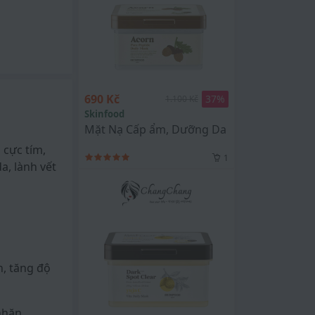
690 Kč
37
%
1.100 Kč
Skinfood
Mặt Nạ Cấp ẩm, Dưỡng Da Hàng Ngày SKIN
 cực tím,
1
a, lành vết
n, tăng độ
nhăn.