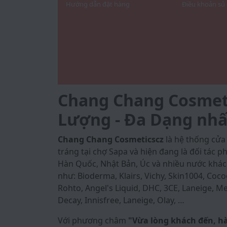
Hướng dẫn đặt hàng
Điều khoản sủ
Chang Chang Cosmetic
Lượng - Đa Dạng nhấ
Chang Chang Cosmeticscz
là hệ thống cử
tráng tại chợ Sapa và hiện đang là đối tác
Hàn Quốc, Nhật Bản, Úc và nhiều nước khác
như: Bioderma, Klairs, Vichy, Skin1004, Coco
Rohto, Angel's Liquid, DHC, 3CE, Laneige, Med
Decay, Innisfree, Laneige, Olay, …
Với phương châm
"Vừa lòng khách đến, h