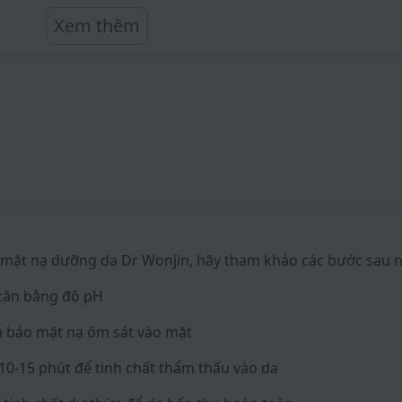
Xem thêm
 và có khả năng thúc đẩy việc lành vết thương và trị mụn.
ng trắng, cung cấp vitamin và dưỡng chất cho làn da.
ờ chiết xuất hoa nhung tuyết.
uất collagen, giúp làn da trở nên mềm mịn và đàn hồi hơn.
á trình lão hóa da nhờ chứa Adenosine.
hương, trị mụn nhờ chiết xuất rau má.
g mặt nạ dưỡng da Dr Wonjin, hãy tham khảo các bước sau 
dưỡng chất cần thiết cho làn da nhờ mật ong và sữa ong c
 cân bằng độ pH
m bảo mặt nạ ôm sát vào mặt
 10-15 phút để tinh chất thẩm thấu vào da