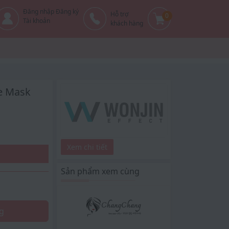
Đăng nhập Đăng ký
Hỗ trợ
0
Tài khoản
khách hàng
e Mask
Xem chi tiết
Sản phẩm xem cùng
g