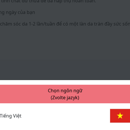
tinh chất dư thừa để da hấp thụ hoàn toàn.
ằng ngày của bạn
chăm sóc da 1-2 lần/tuần để có một làn da tràn đầy sức s
Chọn ngôn ngữ
(Zvolte jazyk)
Tiếng Việt