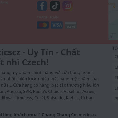
 dụng
THANH TOÁN
TO
scz - Uy Tín - Chất
C
t nhì Czech!
C
a hàng mỹ phẩm chính hãng với cửa hàng hoành
T
 phân phối chiến lược nhiều mặt hàng mỹ phẩm của
 nữa… Cửa hàng có hàng loạt các thương hiệu lớn
C
on, Anessa, SVR, Paula's Choice, Vaseline, Acnes,
iheal, Timeless, Curél, Shiseido, Kiehl's, Urban
P
ài lòng khách mua”
,
Chang Chang Cosmeticscz