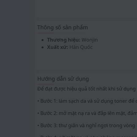
• Chiết xuất rau má: Làm dịu da, lành tính,
• Mật ong và sữa ong chúa: Dưỡng ẩm, dưỡ
Thông số sản phẩm
Công dụng
Thương hiệu:
Wonjin
Xuất xứ:
Hàn Quốc
• Bảo vệ da khỏi tác hại của tia cực tím nh
• Cung cấp độ ẩm cho da và thúc đẩy sản x
• Giúp cải thiện nếp nhăn và ngăn chặn qu
Hướng dẫn sử dụng
• Làm dịu da và hỗ trợ quá trình lành vết t
Để đạt được hiệu quả tốt nhất khi sử dụn
• Dưỡng ẩm, dưỡng trắng, và cung cấp các 
• Bước 1: làm sạch da và sử dụng toner để
• Bước 2: mở mặt nạ ra và đắp lên mặt, đả
• Bước 3: thư giãn và nghỉ ngơi trong vòng