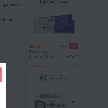
iếng dán đã
cánh mũi
290 Kč
33
%
430 Kč
Cosmeticscz
Kem Trị Mụn Pair Acne W Cream Nhật Bản 
1