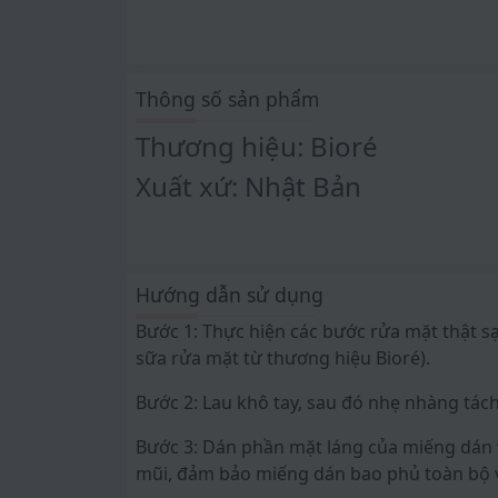
Bioré luôn cố gắng đáp ứng những nhu cầu
màng cho các chị em phụ nữ. Với phương c
này cũng không quên sử dụng những thành
thực vật.
Thông số sản phẩm
Miếng Dán Mũi Lột Mụn Than Hoạt Tính Bio
Thương hiệu: Bioré
Powder, Water, Glycerin, Polyquaternium-37
Xuất xứ: Nhật Bản
Dimethicone, Methylparaben, SIlica, PEG-C
Miếng Dán Mũi Lột Mụn Than Hoạt Tính Bio
trọn mũi nhờ vào đường xẻ trên miếng dán
cánh mũi. Các hoạt chất than hoạt tính có 
Hướng dẫn sử dụng
tăng khả năng làm sạch nhờn gấp 3 lần so
Bước 1: Thực hiện các bước rửa mặt thật s
Bên cạnh đó, dưỡng chất từ cây Phỉ có tro
sữa rửa mặt từ thương hiệu Bioré).
các lỗ chân lông để đảm bảo an toàn cho l
Bước 2: Lau khô tay, sau đó nhẹ nhàng tác
hằng ngày.
Bước 3: Dán phần mặt láng của miếng dán 
Miếng Dán Mũi Lột Mụn Than Hoạt Tính Bio
mũi, đảm bảo miếng dán bao phủ toàn bộ 
khỏe khoắn, cảm giác dễ chịu và thoải mái