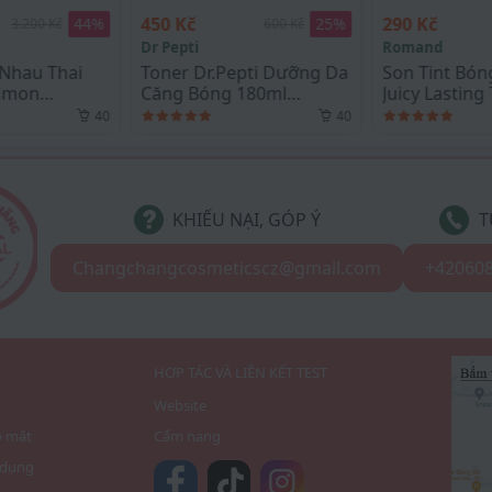
450 Kč
290 Kč
25
%
41
%
600 Kč
490 Kč
Dr Pepti
Romand
Toner Dr.Pepti Dưỡng Da
Son Tint Bóng Romand
Căng Bóng 180ml
Juicy Lasting Tint #23
Centella Toner
NUCADAMIA
40
39
KHIẾU NẠI, GÓP Ý
T
Changchangcosmeticscz@gmail.com
+42060
I
HỢP TÁC VÀ LIÊN KẾT TEST
Website
o mật
Cẩm nang
 dụng