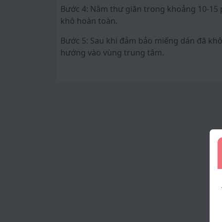
Bước 4: Nằm thư giãn trong khoảng 10-15 p
khô hoàn toàn.
Bước 5: Sau khi đảm bảo miếng dán đã khô,
hướng vào vùng trung tâm.