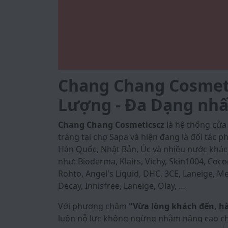
Chang Chang Cosmetic
Lượng - Đa Dạng nhấ
Chang Chang Cosmeticscz
là hệ thống cử
tráng tại chợ Sapa và hiện đang là đối tác
Hàn Quốc, Nhật Bản, Úc và nhiều nước khác
như: Bioderma, Klairs, Vichy, Skin1004, Coco
Rohto, Angel's Liquid, DHC, 3CE, Laneige, Med
Decay, Innisfree, Laneige, Olay, …
Với phương châm
"Vừa lòng khách đến, h
luôn nỗ lực không ngừng nhằm nâng cao ch