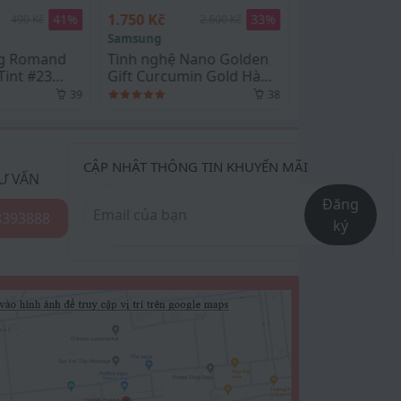
1.750 Kč
550 Kč
33
%
33
%
2.600 Kč
820 Kč
Samsung
Medicube
Tinh nghệ Nano Golden
Toner Pad ZERO PORE
Gift Curcumin Gold Hàn
PAD 2.0 Medicube -
Quốc 100 Tép
100ml / 70 miếng
38
38
CẬP NHẬT THÔNG TIN KHUYẾN MÃI
Ư VẤN
Đăng
8393888
ký