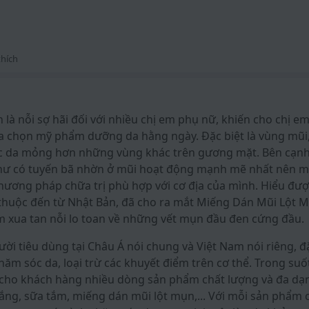
hích
là nỗi sợ hãi đối với nhiều chị em phụ nữ, khiến cho chị em
a chọn mỹ phẩm dưỡng da hằng ngày. Đặc biệt là vùng mũi, 
úc da mỏng hơn những vùng khác trên gương mặt. Bên cạnh
 như có tuyến bã nhờn ở mũi hoạt động mạnh mẽ nhất nên 
hương pháp chữa trị phù hợp với cơ địa của mình. Hiểu được
thuộc đến từ Nhật Bản, đã cho ra mắt Miếng Dán Mũi Lột 
em xua tan nỗi lo toan về những vết mụn đầu đen cứng đầu.
ời tiêu dùng tại Châu Á nói chung và Việt Nam nói riêng, đặ
m sóc da, loại trừ các khuyết điểm trên cơ thể. Trong suố
 cho khách hàng nhiều dòng sản phẩm chất lượng và đa dạ
ng, sữa tắm, miếng dán mũi lột mụn,... Với mỗi sản phẩm 