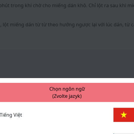
hút trong khi chờ cho miếng dán khô. Chỉ lột ra sau khi m
 lột miếng dán từ từ theo hướng ngược lại với lúc dán, từ 
Chọn ngôn ngữ
(Zvolte jazyk)
Tiếng Việt