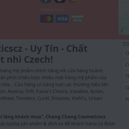
THANH TOÁN
TO
scz - Uy Tín - Chất
C
t nhì Czech!
C
a hàng mỹ phẩm chính hãng với cửa hàng hoành
T
 phân phối chiến lược nhiều mặt hàng mỹ phẩm của
 nữa… Cửa hàng có hàng loạt các thương hiệu lớn
C
on, Anessa, SVR, Paula's Choice, Vaseline, Acnes,
iheal, Timeless, Curél, Shiseido, Kiehl's, Urban
P
ài lòng khách mua”
,
Chang Chang Cosmeticscz
ất lượng sản phẩm & dịch vụ để khách hàng có được