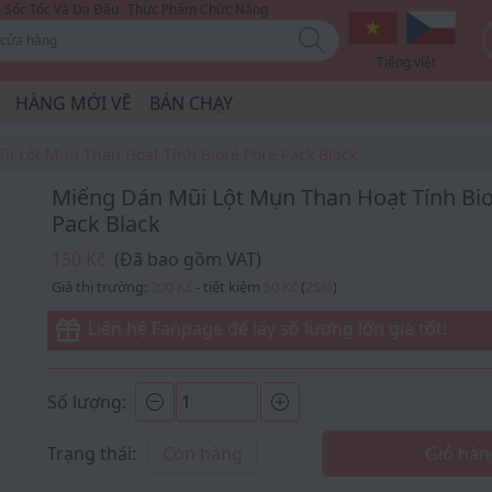
Sóc Tóc Và Da Đầu
Thực Phẩm Chức Năng
Tiếng việt
HÀNG MỚI VỀ
BÁN CHẠY
i Lột Mụn Than Hoạt Tính Bioré Pore Pack Black
Miếng Dán Mũi Lột Mụn Than Hoạt Tính Bio
Pack Black
150 Kč
(Đã bao gồm VAT)
Giá thị trường:
200 Kč
- tiết kiệm
50 Kč
(
25
%
)
Liên hệ Fanpage để lấy số lượng lớn giá tốt!
Số lượng:
Trạng thái:
Còn hàng
Giỏ hàn