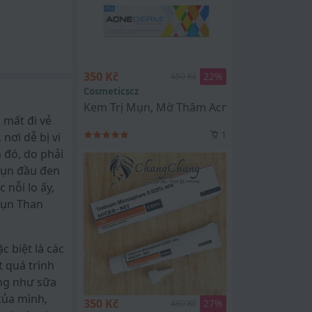
350 Kč
22
%
450 Kč
Cosmeticscz
Kem Trị Mụn, Mờ Thâm AcneDerm Kwas Az
 mất đi vẻ
1
nơi dễ bị vi
 đó, do phải
mụn đầu đen
 nỗi lo ấy,
Mụn Than
c biệt là các
t quá trình
ng như sữa
của mình,
350 Kč
27
%
480 Kč