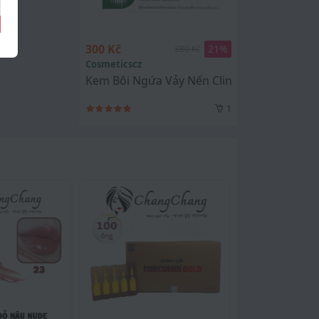
300 Kč
21
%
380 Kč
Cosmeticscz
Kem Bôi Ngứa Vảy Nến Clinoderm Thái Lan 
1