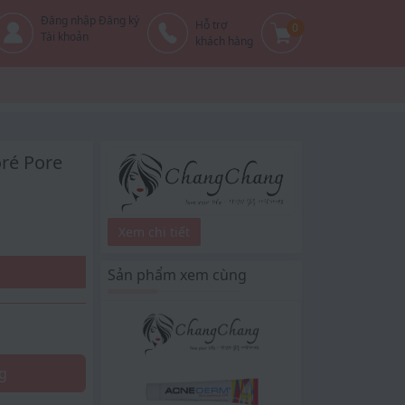
Đăng nhập Đăng ký
Hỗ trợ
0
Tài khoản
khách hàng
ré Pore
Xem chi tiết
Sản phẩm xem cùng
g