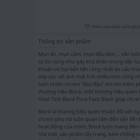
Thêm vào danh sách yêu t
Thông tin sản phẩm
Mụn ẩn, mụn cám, mụn đầu đen,... vẫn luôn 
tự tin cũng như gây khó khăn trong việc lự
khuẩn và bụi bẩn tấn công nhất do cấu tr
tiếp xúc với ánh mặt trời nhiều hơn cũng
luôn khiến chị em “đau đầu” khi tìm kiếm p
thương hiệu Bioré, một thương hiệu quen 
Hoạt Tính Bioré Pore Pack Black giúp chị 
Bioré là thương hiệu quen thuộc đối với ngư
chị em phụ nữ luôn quan tâm đến vấn đề chă
hoạt động của mình, Bioré luôn mang đến
rửa mặt, sản phẩm tẩy trang, kem chống nắ