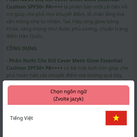
Cushion SPF50+ PA++++
là phiên bản mới cải tiến hỗ
trợ giúp che phủ mọi khuyết điểm, lỗ chân lông mà
vẫn mỏng nhẹ tự nhiên. Tạo hiệu ứng glow bóng
khỏe, căng mọng như được phủ sương, chuẩn trang
điểm Hàn Quốc.
CÔNG DỤNG
- Phấn Nước Clio Kill Cover Mesh Glow Essential
Cushion SPF50+ PA++++
có bề mặt lưới mịn giúp che
phủ hoàn hảo các khuyết điểm mà không quá dày,
mịn màng và lâu trôi cho lớp nền. Với công thức dạng
xem thêm
kem, được lọc qua lớp lưới một lần nữa, vì vậy khi
Chọn ngôn ngữ
chạm nhẹ bạn có thể cảm nhận được độ che phủ tốt.
(Zvolte jazyk)
Thông số sản phẩm
- Phấn Nước Clio Kill Cover Mesh Glow Essential
Cushion SPF50+ PA++++
giúp chống thấm nước tuyệt
Tiếng Việt
Thương hiệu:
Clio
đối, không lo trôi hay lem khi ra mồ hôi. Chỉ số
Xuất xứ:
Hàn Quốc
SPF50+ PA++++ giúp bảo vệ da khỏi tia UV và các yếu