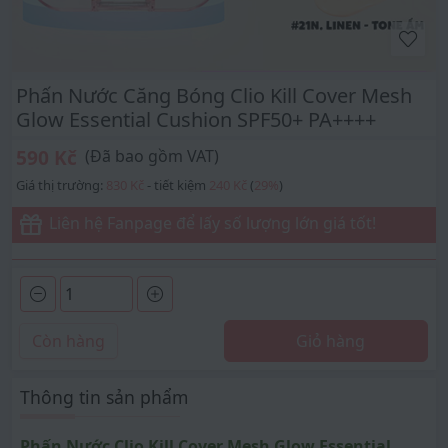
Phấn Nước Căng Bóng Clio Kill Cover Mesh
Glow Essential Cushion SPF50+ PA++++
590 Kč
(Đã bao gồm VAT)
Giá thị trường:
830 Kč
- tiết kiệm
240 Kč
(
29
%
)
Liên hệ Fanpage để lấy số lượng lớn giá tốt!
Còn hàng
Giỏ hàng
Thông tin sản phẩm
Phấn Nước Clio Kill Cover Mesh Glow Essential