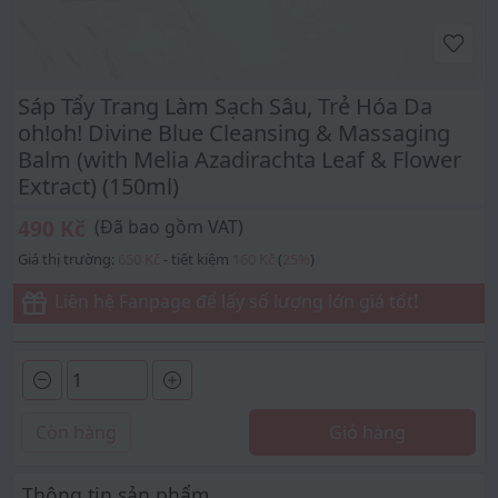
Sáp Tẩy Trang Làm Sạch Sâu, Trẻ Hóa Da
oh!oh! Divine Blue Cleansing & Massaging
Balm (with Melia Azadirachta Leaf & Flower
Extract) (150ml)
490 Kč
(Đã bao gồm VAT)
Giá thị trường:
650 Kč
- tiết kiệm
160 Kč
(
25
%
)
Liên hệ Fanpage để lấy số lượng lớn giá tốt!
Còn hàng
Giỏ hàng
Thông tin sản phẩm