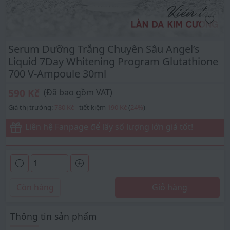
Serum Dưỡng Trắng Chuyên Sâu Angel’s
Liquid 7Day Whitening Program Glutathione
700 V-Ampoule 30ml
590 Kč
(Đã bao gồm VAT)
Giá thị trường:
780 Kč
- tiết kiệm
190 Kč
(
24
%
)
Liên hệ Fanpage để lấy số lượng lớn giá tốt!
Còn hàng
Giỏ hàng
Thông tin sản phẩm