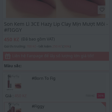
Son Kem Lì 3CE Hazy Lip Clay Mịn Mượt Môi -
#FIGGY
450 Kč
(Đã bao gồm VAT)
Giá thị trường:
700 Kč
- tiết kiệm
250 Kč
(
36
%
)
Liên hệ Fanpage để lấy số lượng lớn giá tốt!
Màu sắc:
#Born To Fig
Giá :
450 Kč
700 Kč
36
%
#Figgy