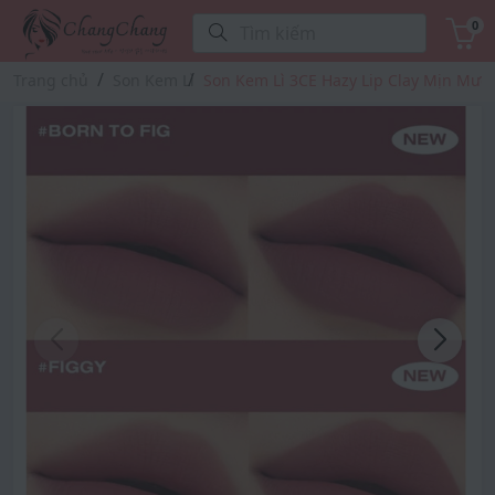
0
Tìm kiếm
Trang chủ
Son Kem Lì
Son Kem Lì 3CE Hazy Lip Clay Mịn Mượ