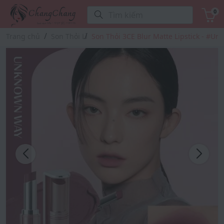
0
Tìm kiếm
Trang chủ
Son Thỏi Lì
Son Thỏi 3CE Blur Matte Lipstick - #U