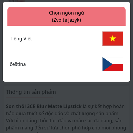
Chọn ngôn ngữ
Giá :
450 Kč
630 Kč
29
%
(Zvolte jazyk)
Mauve Drizzle - Hồng tím san hô
Tiếng Việt
Giá :
450 Kč
630 Kč
29
%
čeština
Còn hàng
Giỏ hàng
Thông tin sản phẩm
Son thỏi 3CE Blur Matte Lipstick
là sự kết hợp hoàn
hảo giữa thiết kế độc đáo và chất lượng sản phẩm.
Với hình dáng thỏi độc đáo và màu sắc đa dạng, sản
phẩm mang đến sự lựa chọn phù hợp cho mọi phong