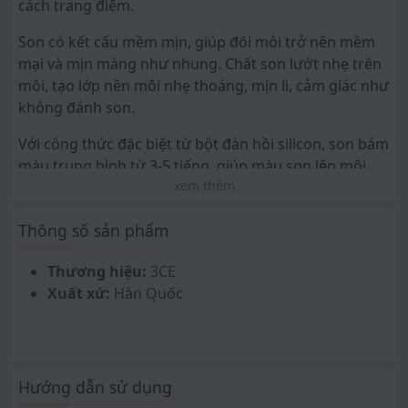
cách trang điểm.
Son có kết cấu mềm mịn, giúp đôi môi trở nên mềm
mại và mịn màng như nhung. Chất son lướt nhẹ trên
môi, tạo lớp nền môi nhẹ thoáng, mịn lì, cảm giác như
không đánh son.
Với công thức đặc biệt từ bột đàn hồi silicon, son bám
màu trung bình từ 3-5 tiếng, giúp màu son lên môi
xem thêm
chuẩn và lâu trôi hơn. Son cũng giúp che đi khuyết
điểm môi một cách tự nhiên, không làm lộ vân môi và
Thông số sản phẩm
gây khô môi.
ƯU ĐIỂM:
Thương hiệu:
3CE
Xuất xứ:
Hàn Quốc
Màu son lên môi chuẩn, có khả năng bám màu
trung bình từ 3-5 tiếng.
Tạo hiệu ứng mịn lì, mờ ảo, nhẹ tênh.
Giúp che đi khuyết điểm môi một cách tự nhiên,
Hướng dẫn sử dụng
không làm lộ vân môi và gây khô môi.