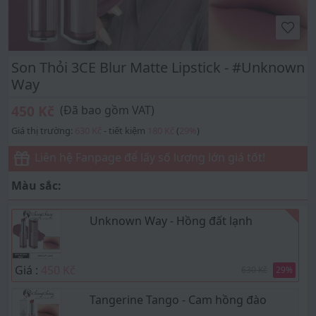
Son Thỏi 3CE Blur Matte Lipstick - #Unknown
Way
450 Kč
(Đã bao gồm VAT)
Giá thị trường:
630 Kč
- tiết kiệm
180 Kč
(
29
%
)
Liên hệ Fanpage để lấy số lượng lớn giá tốt!
Màu sắc:
Unknown Way - Hồng đất lạnh
Giá :
450 Kč
630 Kč
29
%
Tangerine Tango - Cam hồng đào