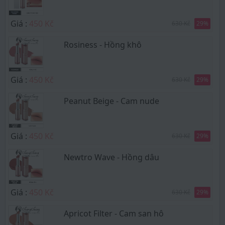
Giá :
450 Kč
630 Kč
29
%
Rosiness - Hồng khô
Giá :
450 Kč
630 Kč
29
%
Peanut Beige - Cam nude
Giá :
450 Kč
630 Kč
29
%
Newtro Wave - Hồng dâu
Giá :
450 Kč
630 Kč
29
%
Apricot Filter - Cam san hô