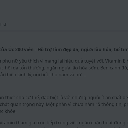
hích
của Úc 200 viên - Hỗ trợ làm đẹp da, ngừa lão hóa, bổ t
phụ nữ yêu thích vì mang lại hiệu quả tuyệt vời. Vitamin E 
c hồi da tổn thương, ngăn ngừa lão hóa sớm. Bên cạnh đó,
ải thiện sinh lý, nội tiết cho nam và nữ,...
n thiết cho cơ thể, đặc biệt là với những người ít ăn chất 
chất quan trọng này. Một phần vì chưa nắm rõ thông tin, 
ức khỏe.
vitamin tham gia trực tiếp trong việc ngăn chặn hoạt động 