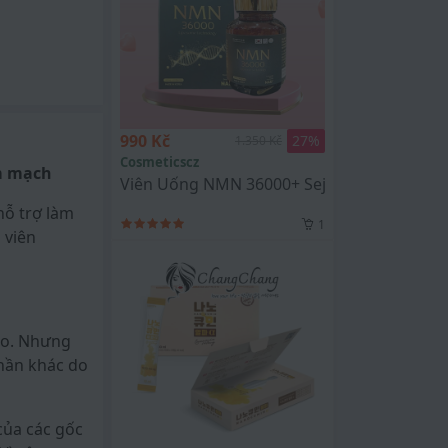
990 Kč
27
%
1.350 Kč
Cosmeticscz
im mạch
Viên Uống NMN 36000+ Sejong GC Hàn Quố
hỗ trợ làm
1
 viên
béo. Nhưng
phần khác do
của các gốc