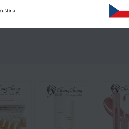
h và giúp bảo vệ động mạch khỏi bị hư hại gốc tự do.
čeština
ạnh.
rrhoa / kinh nguyệt đau đớn.
lành vết thương.
òng tránh được bệnh tiền sản giật, giảm tỷ lệ sẩy thai và s
tự do trong cơ thể.
0IU
g người có biểu hiện lão hóa da: như da khô, bị mất tính đàn
ười có cholesteol máu cao, trí nhớ kém…
ường stress, hay phải tiếp xúc với ánh nắng mặt trời