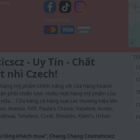
 dụng
THANH TOÁN
TO
scz - Uy Tín - Chất
C
t nhì Czech!
C
a hàng mỹ phẩm chính hãng với cửa hàng hoành
T
 phân phối chiến lược nhiều mặt hàng mỹ phẩm của
 nữa… Cửa hàng có hàng loạt các thương hiệu lớn
C
on, Anessa, SVR, Paula's Choice, Vaseline, Acnes,
iheal, Timeless, Curél, Shiseido, Kiehl's, Urban
P
ài lòng khách mua”
,
Chang Chang Cosmeticscz