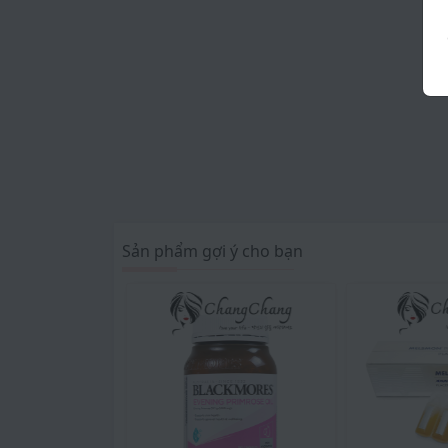
✔ Vitamin E giúp duy trì sức khỏe tim mạc
✔ Hỗ trợ một hệ thống miễn dịch khỏe m
✔ Hỗ trợ trong việc cứu trợ của dysmenho
✔ Giúp cho đôi mắt khỏe mạnh.
✔ Vitamin E sửa chữa mô viện trợ và chữa 
✔ Đối với người thai nghén: giúp bà bầu ph
Sản phẩm gợi ý cho bạn
đã trung hòa hay làm mất hiệu lực của gốc 
Đối tượng nào nên sử dụng vitamin E 50
- Người ở độ tuổi trên 12, đặc biệt là nhữn
bóng, nám da, xuất hiện các nếp nhăn…, ng
- Người thường xuyên làm việc trong môi tr
- Phụ nữ khoảng trên 30 tuổi trở lên