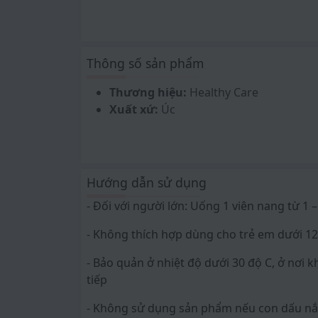
tự do & peroxy lipid (Peroxy lipid gây thiệ
Vitamin E Healthy Care 500IU có tác dụng tí
tái tạo và phục hồi các tế bào hư tổn trên
đen mượt.
Thông số sản phẩm
Healthy Care Vitamin E 500IU là một nhãn 
Thương hiệu:
Healthy Care
tổng hợp mỗi ngày để có hệ tim mạch, sinh
Xuất xứ:
Úc
Tầm quan trọng của Vitamin E:
- Thừa Vitamin E: Nếu dùng Vitamin E với li
đầy hơi, đi lỏng, viêm ruột hoại tử). Tiêm t
Hướng dẫn sử dụng
- Thiếu vitamin E: Có thể gặp ở trẻ đẻ non, 
- Đối với người lớn: Uống 1 viên nang từ 1
những tổn thương về da, cơ, hồng cầu và cá
- Không thích hợp dùng cho trẻ em dưới 12
giác giảm nhạy cảm.
- Bảo quản ở nhiệt độ dưới 30 độ C, ở nơi 
Viên Uống Healthy Care Vitamin E đặc biệt 
tiếp
➤ Vitamin E là nguồn dưỡng chất thiết yếu
- Không sử dụng sản phẩm nếu con dấu nắp