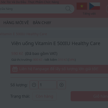
Sóc Tóc Và Da Đầu
Thực Phẩm Chức Năng
Tiếng việt
HÀNG MỚI VỀ
BÁN CHẠY
Vitamin E 500IU Healthy Care
Viên uống Vitamin E 500IU Healthy Care
590 Kč
(Đã bao gồm VAT)
Giá thị trường:
900 Kč
- tiết kiệm
310 Kč
(
34
%
)
Liên hệ Fanpage để lấy số lượng lớn giá tốt!
Số lượng:
Trạng thái:
Còn hàng
Giỏ hàn