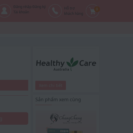
Đăng nhập Đăng ký
Hỗ trợ
0
Tài khoản
khách hàng
Xem chi tiết
Sản phẩm xem cùng
g