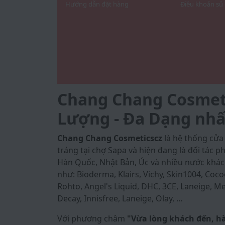
Hướng dẫn đặt hàng
Điều khoản sủ
Chang Chang Cosmetic
Lượng - Đa Dạng nhấ
Chang Chang Cosmeticscz
là hệ thống cử
tráng tại chợ Sapa và hiện đang là đối tác
Hàn Quốc, Nhật Bản, Úc và nhiều nước khác
như: Bioderma, Klairs, Vichy, Skin1004, Coco
Rohto, Angel's Liquid, DHC, 3CE, Laneige, Med
Decay, Innisfree, Laneige, Olay, …
Với phương châm
"Vừa lòng khách đến, h