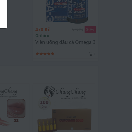
470 Kč
30
%
670 Kč
Orihiro
Viên uống dầu cá Omega 3 Orihiro Nhật - Gi
1
inh non là do
 hồi và độ