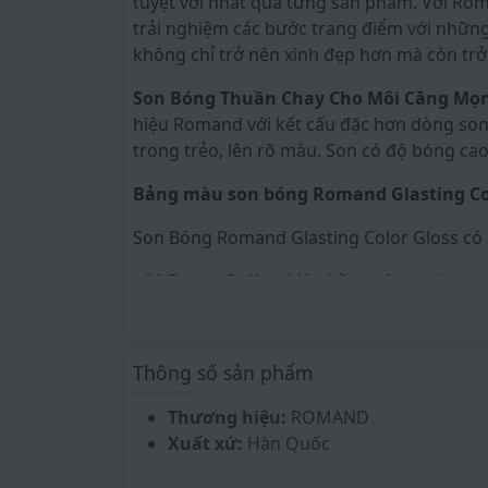
tuyệt vời nhất qua từng sản phẩm. Với Rom
trải nghiệm các bước trang điểm với nhữ
không chỉ trở nên xinh đẹp hơn mà còn tr
Son Bóng Thuần Chay Cho Môi Căng Mọn
hiệu Romand với kết cấu đặc hơn dòng son
trong trẻo, lên rõ màu. Son có độ bóng ca
Bảng màu son bóng Romand Glasting Co
Son Bóng Romand Glasting Color Gloss có 
• 01 Peony Ballet:
Màu hồng sữa nude tron
• 02 Nutty Vague:
Màu be nude nhẹ nhàn
• 03 Rose Finch:
Màu hoa hồng ấm, tự nhi
Thông số sản phẩm
• 04 Grapy Way:
Màu berry lạnh, không có
Thương hiệu:
ROMAND
Xuất xứ:
Hàn Quốc
• 05 Dim Mauve:
Màu hồng tím trầm