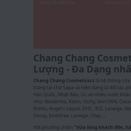
Hướng dẫn đặt hàng
Điều khoản sủ
Chang Chang Cosmetic
Lượng - Đa Dạng nhấ
Chang Chang Cosmeticscz
là hệ thống cử
tráng tại chợ Sapa và hiện đang là đối tác
Hàn Quốc, Nhật Bản, Úc và nhiều nước khác
như: Bioderma, Klairs, Vichy, Skin1004, Coco
Rohto, Angel's Liquid, DHC, 3CE, Laneige, Med
Decay, Innisfree, Laneige, Olay, …
Với phương châm
"Vừa lòng khách đến, h