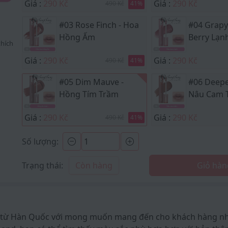
Giá :
290 Kč
Giá :
290 Kč
490 Kč
41
%
#03 Rose Finch - Hoa
#04 Grapy
Hồng Ấm
Berry Lạn
hích
Giá :
290 Kč
Giá :
290 Kč
490 Kč
41
%
#05 Dim Mauve -
#06 Deepe
Hồng Tím Trầm
Nâu Cam 
Giá :
290 Kč
Giá :
290 Kč
490 Kč
41
%
Số lượng:
Trạng thái:
Còn hàng
Giỏ hàn
từ Hàn Quốc với mong muốn mang đến cho khách hàng nhữ