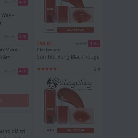
490 Kč
41
%
 Way -
h
490 Kč
41
%
290 Kč
45
%
530 Kč
n Moor -
Blackrouge
Son Tint Bóng Black Rouge Glow Bokki Tin
Trầm
0
490 Kč
41
%
g
ng giá trị