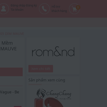
Đăng nhập Đăng ký
Hỗ trợ
0
Tài khoản
khách hàng
 #05 DIM MAUVE
, Mềm
M MAUVE
Xem chi tiết
Sản phẩm xem cùng
 Vague - Be