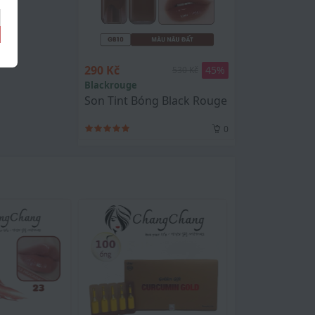
290 Kč
45
%
530 Kč
Blackrouge
Son Tint Bóng Black Rouge Glow Bokki Tin
0