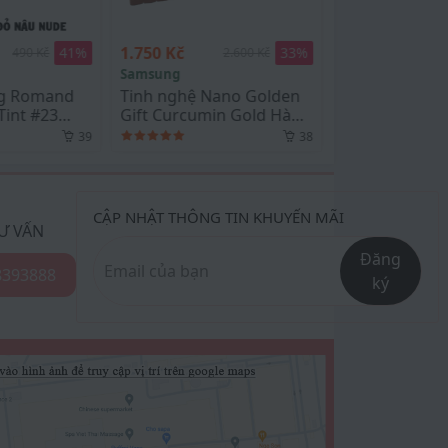
550 Kč
33
%
33
%
2.600 Kč
820 Kč
Medicube
ệ Nano Golden
Toner Pad ZERO PORE
umin Gold Hàn
PAD 2.0 Medicube -
 Tép
100ml / 70 miếng
38
38
CẬP NHẬT THÔNG TIN KHUYẾN MÃI
Ư VẤN
Đăng
8393888
ký