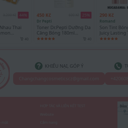
290 Kč
1.750 Kč
25
%
41
%
600 Kč
490 Kč
Romand
Samsung
.Pepti Dưỡng Da
Son Tint Bóng Romand
Tinh ngh
ng 180ml
Juicy Lasting Tint #23
Gift Curc
 Toner
NUCADAMIA
Quốc 100
40
39
KHIẾU NẠI, GÓP Ý
T
Changchangcosmeticscz@gmail.com
+42060
I
HỢP TÁC VÀ LIÊN KẾT TEST
Website
o mật
Cẩm nang