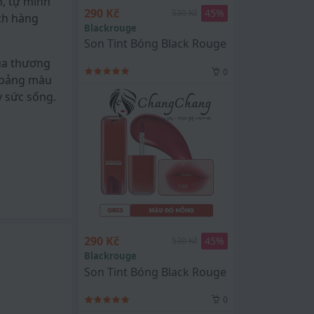
n, tự mình
290 Kč
45
%
530 Kč
ch hàng
Blackrouge
Son Tint Bóng Black Rouge Glow Bokki Ti
ủa thương
0
g bảng màu
y sức sống.
290 Kč
45
%
530 Kč
Blackrouge
Son Tint Bóng Black Rouge Glow Bokki Ti
0