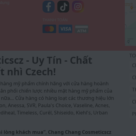
 dụng
THANH TOÁN
TO
scz - Uy Tín - Chất
C
t nhì Czech!
C
a hàng mỹ phẩm chính hãng với cửa hàng hoành
T
 phân phối chiến lược nhiều mặt hàng mỹ phẩm của
 nữa… Cửa hàng có hàng loạt các thương hiệu lớn
C
on, Anessa, SVR, Paula's Choice, Vaseline, Acnes,
iheal, Timeless, Curél, Shiseido, Kiehl's, Urban
P
ài lòng khách mua”
,
Chang Chang Cosmeticscz