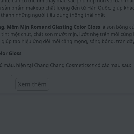
and, bạn có thể tìm thấy màu sắc phù hợp hơn với bản thâ
ng sản phẩm makeup chất lượng đến từ Hàn Quốc, giúp khá
ở thành những người tiêu dùng thông thái nhất
g, Mềm Mịn Romand Glasting Color Gloss
là son bóng c
 tint một chút, chất son mướt mịn, lướt nhẹ trên môi cùn
o giúp tạo hiệu ứng đôi môi căng mọng, sáng bóng, tràn đầ
lor Gloss
6 màu, hiện tại Chang Chang Cosmeticscz có các màu sau:
g trẻo
Xem thêm
g
ên
 ánh xanh