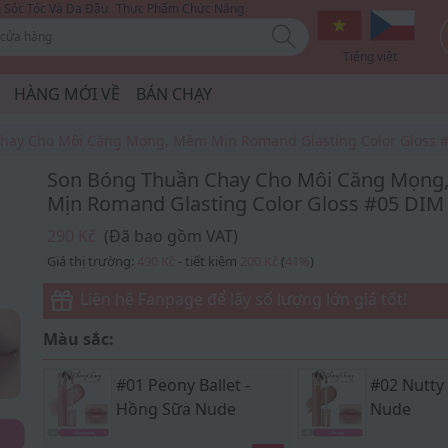
Sóc Tóc Và Da Đầu
Thực Phẩm Chức Năng
Tiếng việt
HÀNG MỚI VỀ
BÁN CHẠY
hay Cho Môi Căng Mọng, Mềm Mịn Romand Glasting Color Gloss
Son Bóng Thuần Chay Cho Môi Căng Mọng
Mịn Romand Glasting Color Gloss #05 DI
290 Kč
(Đã bao gồm VAT)
Giá thị trường:
490 Kč
- tiết kiệm
200 Kč
(
41
%
)
Liên hệ Fanpage để lấy số lượng lớn giá tốt!
Màu sắc:
#01 Peony Ballet -
#02 Nutty
Hồng Sữa Nude
Nude