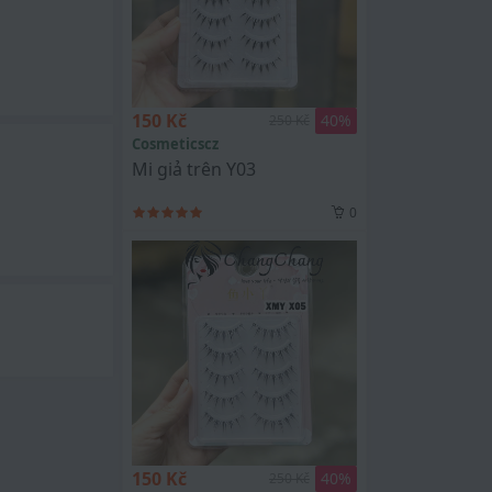
150 Kč
40
%
250 Kč
Cosmeticscz
Mi giả trên Y03
0
150 Kč
40
%
250 Kč