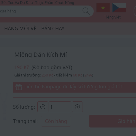
Sóc Tóc Và Da Đầu
Thực Phẩm Chức Năng
Tiếng việt
HÀNG MỚI VỀ
BÁN CHẠY
Miếng Dán Kích Mí
190 Kč
(Đã bao gồm VAT)
Giá thị trường:
250 Kč
- tiết kiệm
60 Kč
(
24
%
)
Liên hệ Fanpage để lấy số lượng lớn giá tốt!
Số lượng:
Trạng thái:
Còn hàng
Giỏ hàn