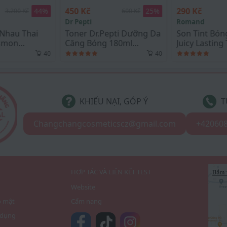
č
290 Kč
1.750 K
25
%
41
%
600 Kč
490 Kč
i
Romand
Samsun
 Dr.Pepti Dưỡng Da
Son Tint Bóng Romand
Tinh n
Bóng 180ml
Juicy Lasting Tint #23
Gift C
la Toner
NUCADAMIA
Quốc 1
40
39
KHIẾU NẠI, GÓP Ý
T
Changchangcosmeticscz@gmail.com
+42060
I
HỢP TÁC VÀ LIÊN KẾT TEST
Website
o mật
Cẩm nang
 dụng