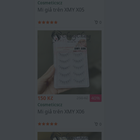
Cosmeticscz
Mi giả trên XMY X05
0
150 Kč
40
%
250 Kč
Cosmeticscz
Mi giả trên XMY X06
0