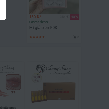
150 Kč
40
%
250 Kč
Cosmeticscz
Mi giả trên R08
0