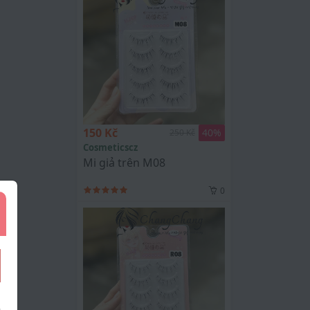
150 Kč
40
%
250 Kč
Cosmeticscz
Mi giả trên M08
0