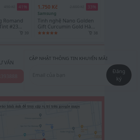
č
550 Kč
33
%
33
%
2.600 Kč
820 Kč
g
Medicube
ghệ Nano Golden
Toner Pad ZERO PORE
urcumin Gold Hàn
PAD 2.0 Medicube -
00 Tép
100ml / 70 miếng
38
38
CẬP NHẬT THÔNG TIN KHUYẾN MÃI
Ư VẤN
Đăng
8393888
ký