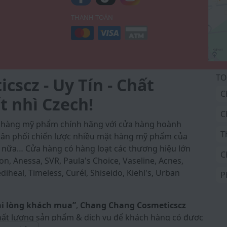
THANH TOÁN
TO
scz - Uy Tín - Chất
C
t nhì Czech!
C
a hàng mỹ phẩm chính hãng với cửa hàng hoành
T
 phân phối chiến lược nhiều mặt hàng mỹ phẩm của
 nữa… Cửa hàng có hàng loạt các thương hiệu lớn
C
on, Anessa, SVR, Paula's Choice, Vaseline, Acnes,
iheal, Timeless, Curél, Shiseido, Kiehl's, Urban
P
ài lòng khách mua”
,
Chang Chang Cosmeticscz
ất lượng sản phẩm & dịch vụ để khách hàng có được