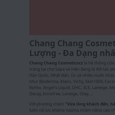
Chang Chang Cosmetic
Lượng - Đa Dạng nhấ
Chang Chang Cosmeticscz
là hệ thống cử
tráng tại chợ Sapa và hiện đang là đối tác
Hàn Quốc, Nhật Bản, Úc và nhiều nước khác
như: Bioderma, Klairs, Vichy, Skin1004, Coco
Rohto, Angel's Liquid, DHC, 3CE, Laneige, Med
Decay, Innisfree, Laneige, Olay, …
Với phương châm
"Vừa lòng khách đến, h
luôn nỗ lực không ngừng nhằm nâng cao ch