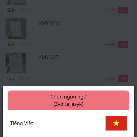
Giá :
150 Kč
250 Kč
40
%
XMY M10
Giá :
150 Kč
250 Kč
40
%
XMY X17
Giá :
150 Kč
250 Kč
40
%
W20
Chọn ngôn ngữ
(Zvolte jazyk)
Giá :
150 Kč
250 Kč
40
%
Tiếng Việt
X33