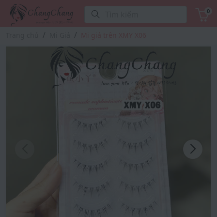
0
Tìm kiếm
Trang chủ
Mi Giả
Mi giả trên XMY X06