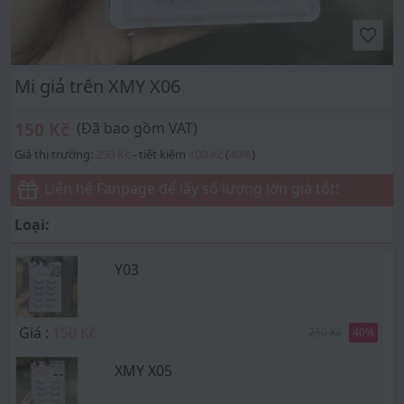
Mi giả trên XMY X06
150 Kč
(Đã bao gồm VAT)
Giá thị trường:
250 Kč
- tiết kiệm
100 Kč
(
40
%
)
Liên hệ Fanpage để lấy số lượng lớn giá tốt!
Loại:
Y03
Giá :
150 Kč
250 Kč
40
%
XMY X05