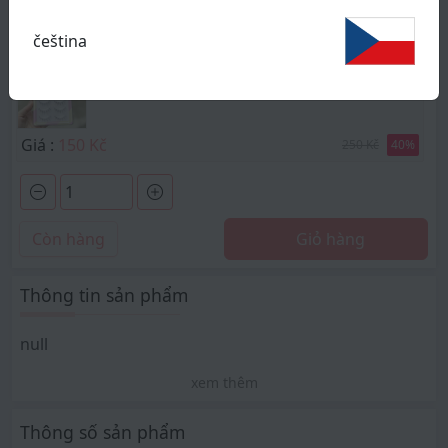
Giá :
150 Kč
250 Kč
40
%
čeština
W35
Giá :
150 Kč
250 Kč
40
%
Còn hàng
Giỏ hàng
Thông tin sản phẩm
null
xem thêm
Thông số sản phẩm