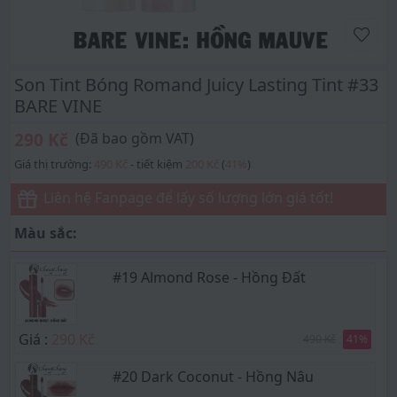
Son Tint Bóng Romand Juicy Lasting Tint #33
BARE VINE
290 Kč
(Đã bao gồm VAT)
Giá thị trường:
490 Kč
- tiết kiệm
200 Kč
(
41
%
)
Liên hệ Fanpage để lấy số lượng lớn giá tốt!
Màu sắc:
#19 Almond Rose - Hồng Đất
Giá :
290 Kč
490 Kč
41
%
#20 Dark Coconut - Hồng Nâu