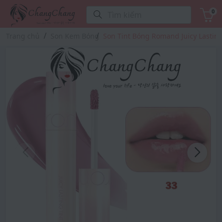
0
Tìm kiếm
Trang chủ
Son Kem Bóng
Son Tint Bóng Romand Juicy Lastin