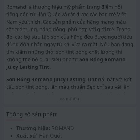
Romand là thương hiệu mỹ phẩm trang điểm nổi
tiếng đến từ Hàn Quốc và rất được các bạn trẻ Việt
Nam yêu thích. Các sản phẩm của hãng mang màu
sắc trẻ trung, năng động, phù hợp với giới trẻ. Trong
đó, các bộ sưu tập son của hãng đều được người tiêu
dùng đón nhận ngay từ khi vừa ra mắt. Nếu bạn đang
tìm kiếm những thỏi son tint bóng chất lượng thì
không thể bỏ qua “siêu phẩm”
Son Bóng Romand
Juicy Lasting Tint.
Son Bóng Romand Juicy Lasting Tint
nổi bật với kết
cấu son tint bóng, lên màu chuẩn đẹp chỉ sau vài lần
lướt cọ. Chất son bóng trong trẻo tựa như lớp đường
xem thêm
kẹo hồ lô, có độ bóng vừa phải, tạo cảm giác tươi
mát, ngọt ngào, không hề gây dính hay khó chịu cho
Thông số sản phẩm
môi. Thêm vào đó, son còn có khả năng giữ màu lâu
trôi khá tốt, duy trì màu sắc chân thật của son trên
Thương hiệu:
ROMAND
môi trong nhiều giờ liền.
Xuất xứ:
Hàn Quốc