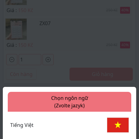
Giá :
150 Kč
250 Kč
40
%
ZX07
Giá :
150 Kč
250 Kč
40
%
Còn hàng
Giỏ hàng
Thông tin sản phẩm
Chọn ngôn ngữ
(Zvolte jazyk)
null
xem thêm
Tiếng Việt
Thông số sản phẩm