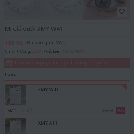
Mi giả dưới XMY W41
150 Kč
(Đã bao gồm VAT)
Giá thị trường:
250 Kč
- tiết kiệm
100 Kč
(
40
%
)
Liên hệ Fanpage để lấy số lượng lớn giá tốt!
Loại:
XMY W41
Giá :
150 Kč
250 Kč
40
%
XMY A11