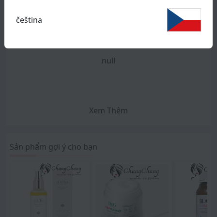
null
čeština
Hướng dẫn sử dụng
null
Xem Thêm
Sản phẩm gợi ý cho bạn