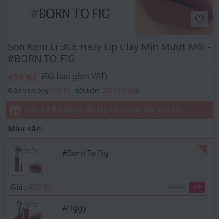
Son Kem Lì 3CE Hazy Lip Clay Mịn Mượt Môi -
#BORN TO FIG
450 Kč
(Đã bao gồm VAT)
Giá thị trường:
700 Kč
- tiết kiệm
250 Kč
(
36
%
)
Liên hệ Fanpage để lấy số lượng lớn giá tốt!
Màu sắc:
#Born To Fig
Giá :
450 Kč
700 Kč
36
%
#Figgy