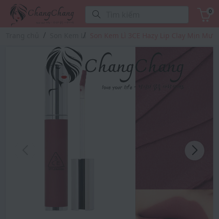
0
Tìm kiếm
Trang chủ
Son Kem Lì
Son Kem Lì 3CE Hazy Lip Clay Mịn Mượ