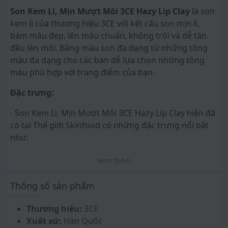
Son Kem Lì, Mịn Mượt Môi 3CE Hazy Lip Clay
là son
kem lì của thương hiệu 3CE với kết cấu son mịn lì,
bám màu đẹp, lên màu chuẩn, không trôi và dễ tán
đều lên môi. Bảng màu son đa dạng từ những tông
màu đa dạng cho các bạn dễ lựa chọn những tông
màu phù hợp với trang điểm của bạn.
Đặc trưng:
- Son Kem Lì, Mịn Mượt Môi 3CE Hazy Lip Clay hiện đã
có tại Thế giới Skinfood có những đặc trưng nổi bật
như:
- Với thiết kế hài hòa giữa đường thẳng và đường
xem thêm
cong. Phía trên thân có màu son giúp dễ phân biệt
được màu son, cùng với in Logo thương hiệu 3CE
Thông số sản phẩm
màu đen nổi bật, sang trọng.
Thương hiệu:
3CE
- Cọ son mềm mượt, dễ dàng thao tác lấy son lên môi
Xuất xứ:
Hàn Quốc
và giúp thoa son đều màu, mượt mà hơn.