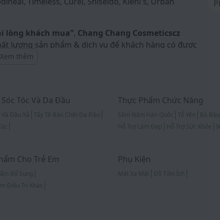
iheal, Timeless, Curél, Shiseido, Kiehl's, Urban
P
ài lòng khách mua”
,
Chang Chang Cosmeticscz
ất lượng sản phẩm & dịch vụ để khách hàng có được
 bộ sản phẩm có ở Chang Chang Cosmeticscz đều
Xem thêm
uồn gốc xuất xứ, có đầy đủ hóa đơn mua hàng VAT
rong mọi thời điểm. Ngoài ra, Chang Chang
i lớp với mức đền bù 100% nếu phát hiện hàng giả.
Sóc Tóc Và Da Đầu
Thực Phẩm Chức Năng
i: Z10 Chợ Sapa, quầy công mới!
 Và Dầu Xả
Tẩy Tế Bào Chết Da Đầu
Sâm Nấm Hàn Quốc
Tổ Yến
Bà Bầu
Tóc
Hỗ Trợ Làm Đẹp
Hỗ Trợ Sức Khỏe
N
hẩm Cho Trẻ Em
Phụ Kiện
hẩm Bổ Sung
Mát Xa Mặt
Đồ Tiện Ích
m Điều Trị Khác