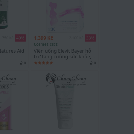
1.399 Kč
40
%
33
%
750 Kč
2.100 Kč
Cosmeticscz
Natures Aid
Viên uống Elevit Bayer hỗ
trợ tăng cường sức khỏe,
nâng cao sức đề kháng
0
0
cho thai kỳ