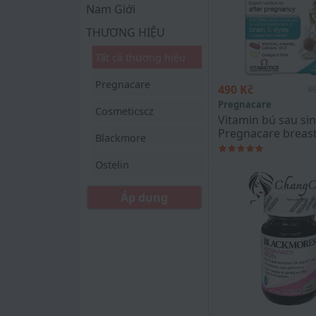
Nam Giới
THƯƠNG HIỆU
Tất cả thương hiệu
Pregnacare
490 Kč
8
Pregnacare
Cosmeticscz
Vitamin bú sau sin
Pregnacare breast
Blackmore
Ostelin
Áp dụng