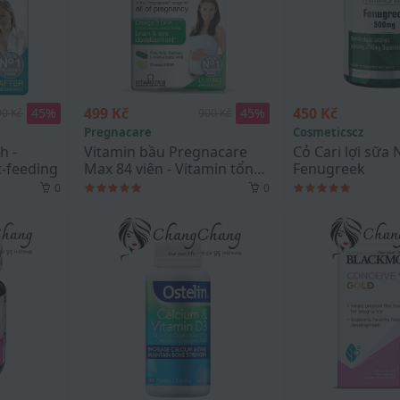
499 Kč
450 Kč
45
%
45
%
90 Kč
900 Kč
Pregnacare
Cosmeticscz
h -
Vitamin bầu Pregnacare
Cỏ Cari lợi sữa 
-feeding
Max 84 viên - Vitamin tổng
Fenugreek
hợp bà bầu số
0
0