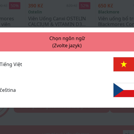
390 Kč
650 Kč
50
%
52
%
00 Kč
820 Kč
Ostelin
Blackmore
kmores
Viên Uống Canxi OSTELIN
Viên uống bổ t
 viên
CALCIUM & VITAMIN D3
Blackmores Con
130 VIÊN
Well™ Gold – Hỗ
0
0
thai (56 viên)
Chọn ngôn ngữ
(Zvolte jazyk)
«
‹
1
›
»
Tiếng Việt
čeština
KHIẾU NẠI, GÓP Ý
T
Changchangcosmeticscz@gmail.com
+42060