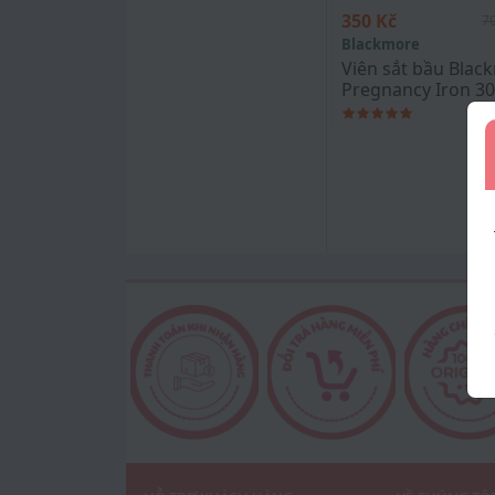
350 Kč
7
Blackmore
Viên sắt bầu Blac
Pregnancy Iron 30