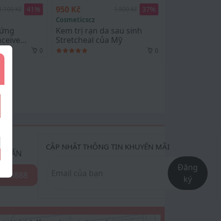
950 Kč
41
%
37
%
1.100 Kč
1.500 Kč
Cosmeticscz
rứng
Kem trị rạn da sau sinh
ceive
Stretcheal của Mỹ
 trợ thụ
0
0
CẬP NHẬT THÔNG TIN KHUYẾN MÃI
Ư VẤN
Đăng
8393888
ký