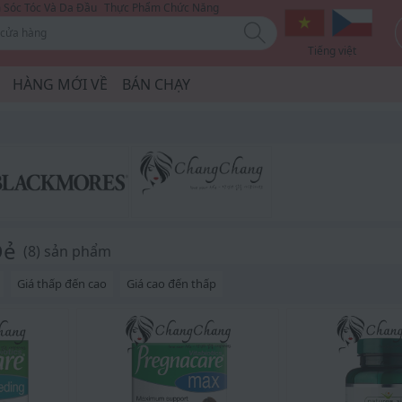
Sóc Tóc Và Da Đầu
Thực Phẩm Chức Năng
Tiếng việt
HÀNG MỚI VỀ
BÁN CHẠY
Đẻ
(
8
) sản phẩm
Giá thấp đến cao
Giá cao đến thấp