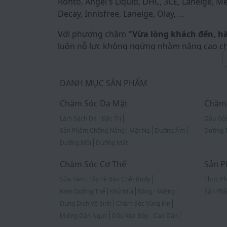
Rohto, Angel's Liquid, DHC, 3CE, Laneige, Med
Decay, Innisfree, Laneige, Olay, …
Với phương châm
"Vừa lòng khách đến, h
luôn nỗ lực không ngừng nhằm nâng cao ch
những trải nghiệm mua sắm tốt nhất. Toàn
được cam kết 100% chính hãng, đảm bảo ng
với mức giá luôn tốt hàng đầu thị trường t
DANH MỤC SẢN PHẨM
Cosmeticscz và nhãn hàng cam kết bảo vệ ha
Chăm Sóc Da Mặt
Chăm 
Hãy đến và trải nghiệm cùng chúng tôi tạ
Làm Sạch Da
Đặc Trị
Dầu Gội
Sản Phẩm Chống Nắng
Mặt Nạ
Dưỡng Ẩm
Dưỡng 
Dưỡng Môi
Dưỡng Mắt
Chăm Sóc Cơ Thể
Sản P
Sữa Tắm
Tẩy Tế Bào Chết Body
Thực P
Kem Dưỡng Thể
Khử Mùi
Răng - Miệng
Sản Phẩ
Dung Dịch Vệ Sinh
Chăm Sóc Vùng Kín
Miếng Dán Ngực
Dầu Xoa Bóp - Cao Dán