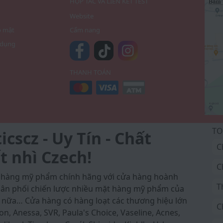
I
HỢP TÁC VÀ LIÊN KẾT TEST
Website
o mật
Cẩm nang
 dụng
THANH TOÁN
TO
scz - Uy Tín - Chất
C
t nhì Czech!
C
a hàng mỹ phẩm chính hãng với cửa hàng hoành
T
 phân phối chiến lược nhiều mặt hàng mỹ phẩm của
 nữa… Cửa hàng có hàng loạt các thương hiệu lớn
C
on, Anessa, SVR, Paula's Choice, Vaseline, Acnes,