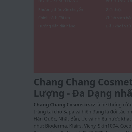
HỖ TRỢ KHÁCH HÀNG
VỀ CHÚNG TÔ
Phương thức vận chuyển
Giới thiệu
Chính sách đổi trả
Chính sách bả
Hướng dẫn đặt hàng
Điều khoản sủ
Chang Chang Cosmetic
Lượng - Đa Dạng nhấ
Chang Chang Cosmeticscz
là hệ thống cử
tráng tại chợ Sapa và hiện đang là đối tác
Hàn Quốc, Nhật Bản, Úc và nhiều nước khác
như: Bioderma, Klairs, Vichy, Skin1004, Coco