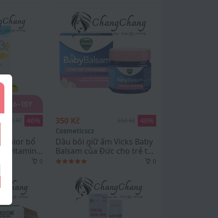
350 Kč
46
%
46
%
900 Kč
650 Kč
Cosmeticscz
Junior bổ
Dầu bôi giữ ấm Vicks Baby
à vitamin
Balsam của Đức cho trẻ từ
 45 viên
3M+
0
0