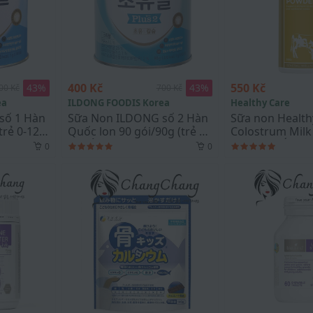
400 Kč
550 Kč
43
%
43
%
00 Kč
700 Kč
ea
ILDONG FOODIS Korea
Healthy Care
số 1 Hàn
Sữa Non ILDONG số 2 Hàn
Sữa non Health
trẻ 0-12
Quốc lon 90 gói/90g (trẻ 1-
Colostrum Mil
9 tuổi)
300g của Úc
0
0