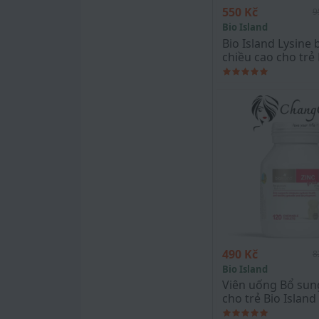
550 Kč
9
Bio Island
Bio Island Lysine 
chiều cao cho trẻ 
Island Lysine Star
Kids (150gr)
490 Kč
8
Bio Island
Viên uống Bổ su
cho trẻ Bio Island
Viên