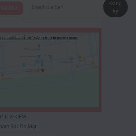
Đăng
8393888
ký
P TÌM KIẾM
hăm Sóc Da Mặt