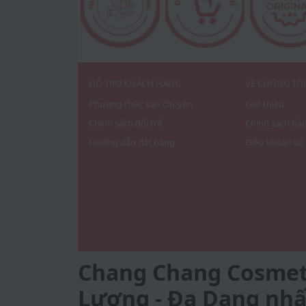
HỖ TRỢ KHÁCH HÀNG
VỀ CHÚNG TÔ
Phương thức vận chuyển
Giới thiệu
Chính sách đổi trả
Chính sách bả
Hướng dẫn đặt hàng
Điều khoản sủ
Chang Chang Cosmetic
Lượng - Đa Dạng nhấ