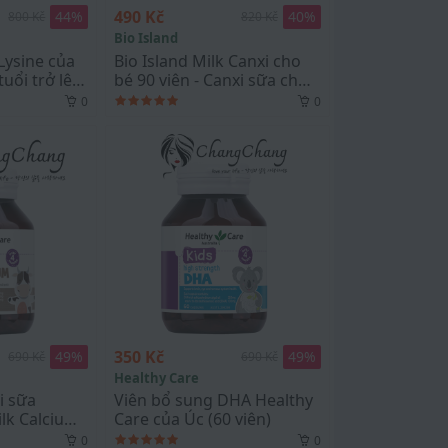
490 Kč
44
%
40
%
800 Kč
820 Kč
Bio Island
 Lysine của
Bio Island Milk Canxi cho
tuổi trở lên
bé 90 viên - Canxi sữa cho
ne Step Up
bé từ 7 tháng
0
0
ên
350 Kč
49
%
49
%
690 Kč
690 Kč
Healthy Care
i sữa
Viên bổ sung DHA Healthy
lk Calcium
Care của Úc (60 viên)
0
0