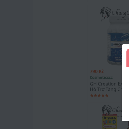
790 Kč
1.5
Cosmeticscz
GH Creation EX V
Hỗ Trợ Tăng Chiề
Nhật Bản