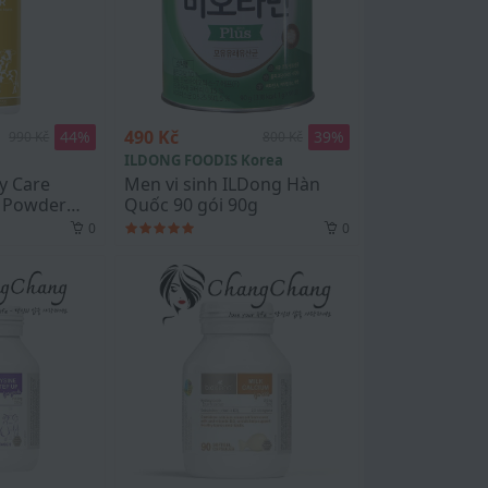
490 Kč
44
%
39
%
990 Kč
800 Kč
ILDONG FOODIS Korea
y Care
Men vi sinh ILDong Hàn
k Powder
Quốc 90 gói 90g
0
0