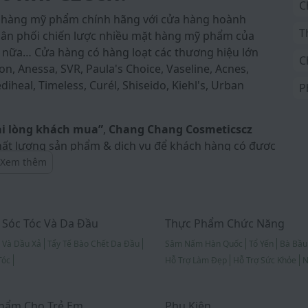
C
a hàng mỹ phẩm chính hãng với cửa hàng hoành
T
 phân phối chiến lược nhiều mặt hàng mỹ phẩm của
 nữa… Cửa hàng có hàng loạt các thương hiệu lớn
C
on, Anessa, SVR, Paula's Choice, Vaseline, Acnes,
iheal, Timeless, Curél, Shiseido, Kiehl's, Urban
P
ài lòng khách mua”
,
Chang Chang Cosmeticscz
ất lượng sản phẩm & dịch vụ để khách hàng có được
 bộ sản phẩm có ở Chang Chang Cosmeticscz đều
Xem thêm
uồn gốc xuất xứ, có đầy đủ hóa đơn mua hàng VAT
rong mọi thời điểm. Ngoài ra, Chang Chang
i lớp với mức đền bù 100% nếu phát hiện hàng giả.
Sóc Tóc Và Da Đầu
Thực Phẩm Chức Năng
i: Z10 Chợ Sapa, quầy công mới!
 Và Dầu Xả
Tẩy Tế Bào Chết Da Đầu
Sâm Nấm Hàn Quốc
Tổ Yến
Bà Bầu
Tóc
Hỗ Trợ Làm Đẹp
Hỗ Trợ Sức Khỏe
N
hẩm Cho Trẻ Em
Phụ Kiện