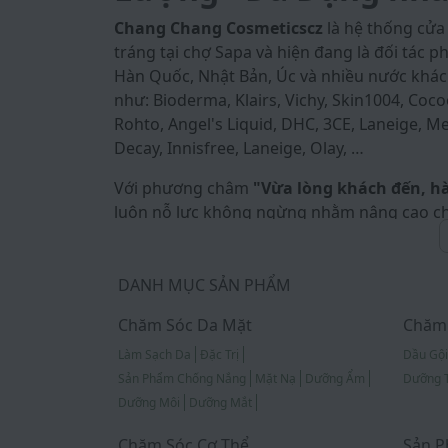
Chang Chang Cosmeticscz
là hệ thống cử
tráng tại chợ Sapa và hiện đang là đối tác
Hàn Quốc, Nhật Bản, Úc và nhiều nước khác
như: Bioderma, Klairs, Vichy, Skin1004, Coco
Rohto, Angel's Liquid, DHC, 3CE, Laneige, Med
Decay, Innisfree, Laneige, Olay, …
Với phương châm
"Vừa lòng khách đến, h
luôn nỗ lực không ngừng nhằm nâng cao ch
những trải nghiệm mua sắm tốt nhất. Toàn
được cam kết 100% chính hãng, đảm bảo ng
với mức giá luôn tốt hàng đầu thị trường t
DANH MỤC SẢN PHẨM
Cosmeticscz và nhãn hàng cam kết bảo vệ ha
Chăm Sóc Da Mặt
Chăm 
Hãy đến và trải nghiệm cùng chúng tôi tạ
Làm Sạch Da
Đặc Trị
Dầu Gội
Sản Phẩm Chống Nắng
Mặt Nạ
Dưỡng Ẩm
Dưỡng 
Dưỡng Môi
Dưỡng Mắt
Chăm Sóc Cơ Thể
Sản P