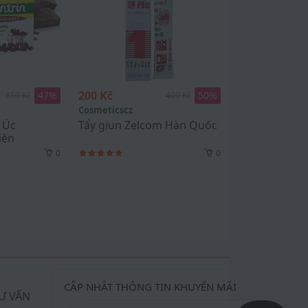
200 Kč
47
%
50
%
850 Kč
400 Kč
Cosmeticscz
 Úc
Tẩy giun Zelcom Hàn Quốc
iên
0
0
CẬP NHẬT THÔNG TIN KHUYẾN MÃI
Ư VẤN