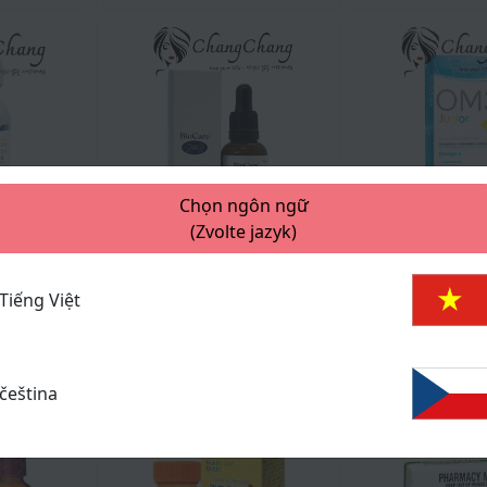
Chọn ngôn ngữ
(Zvolte jazyk)
390 Kč
490 Kč
47
%
48
%
00 Kč
750 Kč
Cosmeticscz
Cosmeticscz
Tiếng Việt
iên Uống
Kẽm BioCare Zinc with
Viên uống OM3 
u Cao
Vitamin C dạng giọt 30ml
sung Omega-3 v
A, D cho trẻ em
0
0
čeština