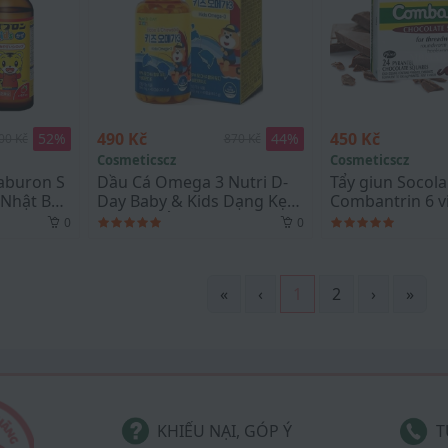
490 Kč
450 Kč
52
%
44
%
00 Kč
870 Kč
Cosmeticscz
Cosmeticscz
Paburon S
Dầu Cá Omega 3 Nutri D-
Tẩy giun Socola
 Nhật Bản
Day Baby & Kids Dạng Kẹo
Combantrin 6 v
Dẻo Chuẩn nội địa Hàn
0
0
Quốc
«
‹
1
2
›
»
KHIẾU NẠI, GÓP Ý
T