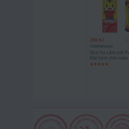
290 Kč
6
Cosmeticscz
Siro ho cảm sốt 
Kid hình chó mèo
120ml