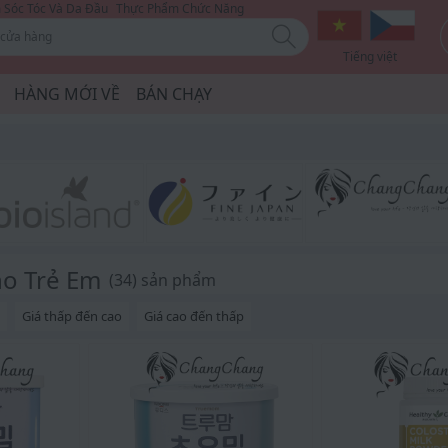
Sóc Tóc Và Da Đầu
Thực Phẩm Chức Năng
Tiếng việt
HÀNG MỚI VỀ
BÁN CHẠY
o Trẻ Em
(
34
) sản phẩm
y
Giá thấp đến cao
Giá cao đến thấp