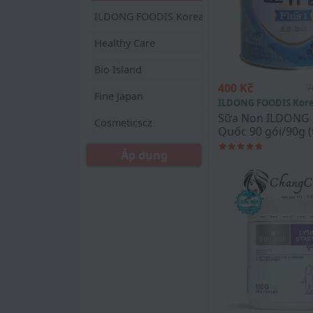
ILDONG FOODIS Korea
Healthy Care
Bio Island
400 Kč
7
Fine Japan
ILDONG FOODIS Kor
Sữa Non ILDONG 
Cosmeticscz
Quốc 90 gói/90g (
tháng)
Áp dụng