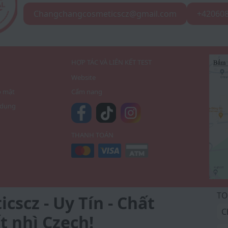
Changchangcosmeticscz@gmail.com
+42060
I
HỢP TÁC VÀ LIÊN KẾT TEST
Website
o mật
Cẩm nang
 dụng
THANH TOÁN
TO
scz - Uy Tín - Chất
C
t nhì Czech!