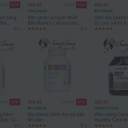
290 Kč
450 Kč
42
%
45
%
50 Kč
530 Kč
Fine Japan
Bio Island
bột tăng
Bột canxi cá tuyết Nhật
Viên Bio Island
Bio
Bản Bone's Calcium for
Úc cho trẻ từ 6 
ter For
Kids Fine Japan
Bio Island Lysi
0
0
for Youth, 60 vi
650 Kč
350 Kč
40
%
41
%
20 Kč
1.100 Kč
Bio Island
Healthy Care
ng Kẽm
Bio island DHA cho bà bầu
Viên uống Canx
 Zinc 120
60 viên
Healthy Care Mi
cho bé 60 viên
0
0