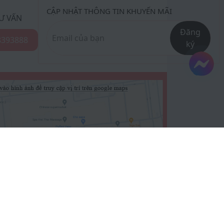
CẬP NHẬT THÔNG TIN KHUYẾN MÃI
Ư VẤN
Đăng
8393888
ký
P TÌM KIẾM