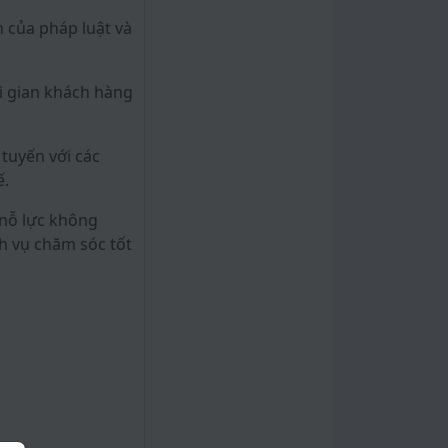
h của pháp luật và
i gian khách hàng
tuyến với các
ế.
 nỗ lực không
h vụ chăm sóc tốt