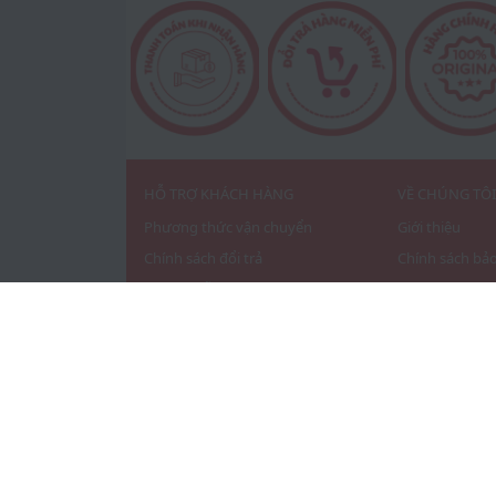
HỖ TRỢ KHÁCH HÀNG
VỀ CHÚNG TÔ
Phương thức vận chuyển
Giới thiệu
Chính sách đổi trả
Chính sách bả
Hướng dẫn đặt hàng
Điều khoản sủ