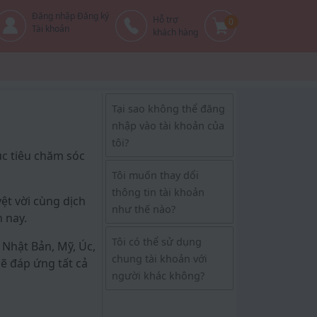
Đăng nhập Đăng ký
Hỗ trợ
0
Tài khoản
khách hàng
Tại sao không thể đăng
nhập vào tài khoản của
tôi?
ục tiêu chăm sóc
Tôi muốn thay dổi
thông tin tài khoản
ệt vời cùng dịch
như thế nào?
 nay.
Tôi có thể sử dụng
Nhật Bản, Mỹ, Úc,
chung tài khoản với
ẽ đáp ứng tất cả
người khác không?