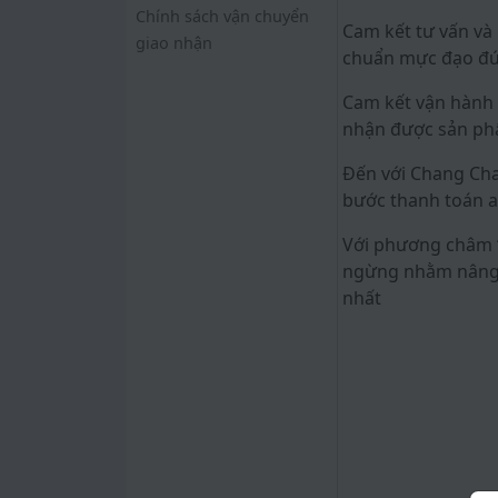
Chính sách vận chuyển
Cam kết tư vấn và 
giao nhận
chuẩn mực đạo đứ
Cam kết vận hành 
nhận được sản ph
Đến với Chang Cha
bước thanh toán a
Với phương châm “
ngừng nhằm nâng c
nhất
.