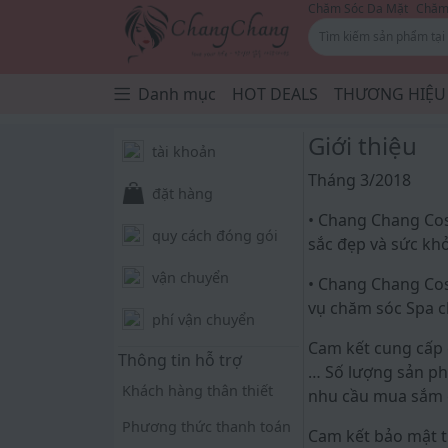
Chăm Sóc Da Mặt
Chăm 
Danh mục
HOT DEALS
THƯƠNG HIỆU
Giới thiệu
tài khoản
Tháng 3/2018
đặt hàng
• Chang Chang Cos
quy cách đóng gói
sắc đẹp và sức kh
vận chuyển
• Chang Chang Cos
vụ chăm sóc Spa ch
phí vận chuyển
Cam kết cung cấp 
Thông tin hỗ trợ
… Số lượng sản ph
Khách hàng thân thiết
nhu cầu mua sắm 
Phương thức thanh toán
Cam kết bảo mật t