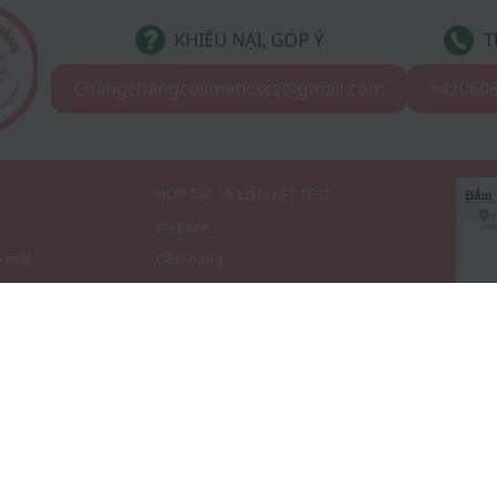
KHIẾU NẠI, GÓP Ý
T
Changchangcosmeticscz@gmail.com
+42060
I
HỢP TÁC VÀ LIÊN KẾT TEST
Website
o mật
Cẩm nang
 dụng
THANH TOÁN
TO