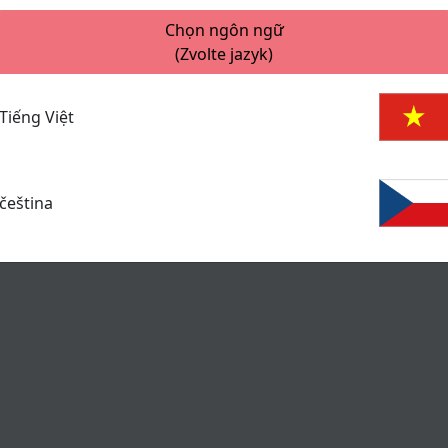
Chọn ngôn ngữ
(Zvolte jazyk)
Tiếng Việt
čeština