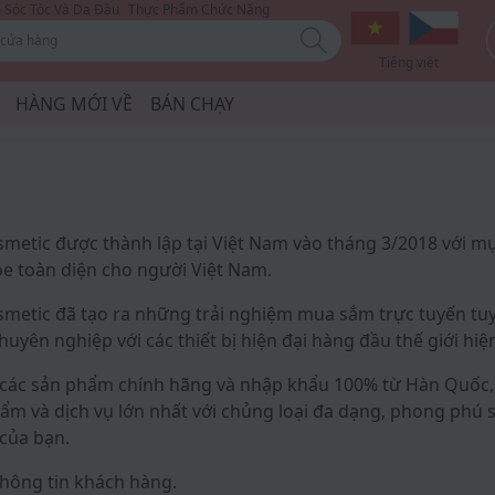
Sóc Tóc Và Da Đầu
Thực Phẩm Chức Năng
Tiếng việt
HÀNG MỚI VỀ
BÁN CHẠY
metic được thành lập tại Việt Nam vào tháng 3/2018 với m
ỏe toàn diện cho người Việt Nam.
metic đã tạo ra những trải nghiệm mua sắm trực tuyến tuy
uyên nghiệp với các thiết bị hiện đại hàng đầu thế giới hiện
các sản phẩm chính hãng và nhập khẩu 100% từ Hàn Quốc, 
ẩm và dịch vụ lớn nhất với chủng loại đa dạng, phong phú s
của bạn.
hông tin khách hàng.