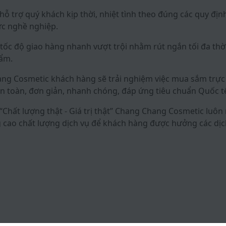
hỗ trợ quý khách kịp thời, nhiệt tình theo đúng các quy địn
c nghề nghiệp.
tốc độ giao hàng nhanh vượt trội nhằm rút ngắn tối đa thờ
ẩm.
ng Cosmetic khách hàng sẽ trải nghiệm việc mua sắm trực 
n toàn, đơn giản, nhanh chóng, đáp ứng tiêu chuẩn Quốc t
Chất lượng thật - Giá trị thật” Chang Chang Cosmetic luôn
ao chất lượng dịch vụ để khách hàng được hưởng các dịc