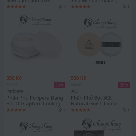
Siêu Mịn Canmake
Siêu Mịn Canmake
Marshmallow Finish
Marshmallow Finish
1
1
Powder SPF50 PA+++
Powder SPF50 PA+++
Màu MO
Màu MB
350 Kč
550 Kč
30
%
35
%
500 Kč
850 Kč
Peripera
3CE
Phấn Phủ Peripera Dạng
Phấn Phủ Bột 3CE
Bột Oil Capture Cooling
Natural Finish Loose
Powder
Powder #001
1
1