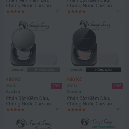
Chống Nước Carslan
Chống Nước Carslan
Black Magnet Soft Mist
Black Magnet Soft Mist
1
1
Powder 8g #03 Tím
Powder Trong Suốt
490 Kč
490 Kč
29
%
29
%
690 Kč
690 Kč
Carslan
Carslan
Phấn Bột Kiềm Dầu,
Phấn Bột Kiềm Dầu,
Chống Nước Carslan
Chống Nước Carslan
Black Magnet Soft Mist
Black Magnet Soft Mist
1
1
Powder Tím
Powder Hồng