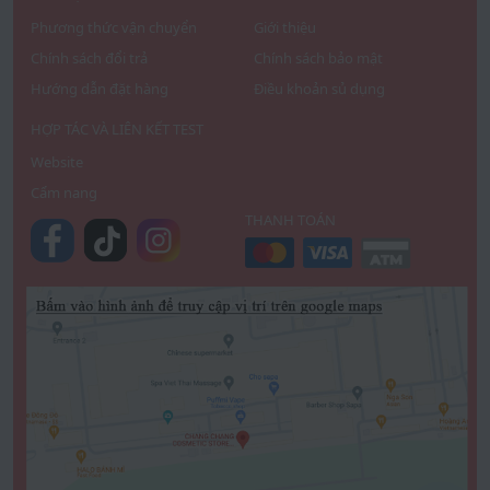
Phương thức vận chuyển
Giới thiệu
Chính sách đổi trả
Chính sách bảo mật
Hướng dẫn đặt hàng
Điều khoản sủ dụng
HỢP TÁC VÀ LIÊN KẾT TEST
Website
Cẩm nang
THANH TOÁN