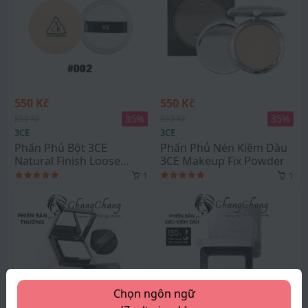
550 Kč
550 Kč
35
%
35
%
850 Kč
850 Kč
3CE
3CE
Phấn Phủ Bột 3CE
Phấn Phủ Nén Kiềm Dầu
Natural Finish Loose
3CE Makeup Fix Powder
Powder #002
1
1
Chọn ngôn ngữ