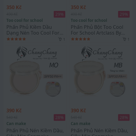
350 Kč
350 Kč
29
%
29
%
490 Kč
490 Kč
Too cool for school
Too cool for school
Phấn Phủ Kiềm Dầu
Phấn Phủ Bột Too Cool
Dạng Nén Too Cool For
For School Artclass By
School Artclass By Rodin
Rodin Finish Setting
1
1
Finish Setting Pact
Powder
390 Kč
390 Kč
28
%
28
%
540 Kč
540 Kč
Can make
Can make
Phấn Phủ Nén Kiềm Dầu,
Phấn Phủ Nén Kiềm Dầu,