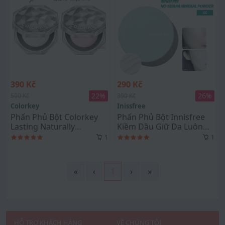
390 Kč
290 Kč
22
%
26
%
500 Kč
390 Kč
Colorkey
Inissfree
Phấn Phủ Bột Colorkey
Phấn Phủ Bột Innisfree
Lasting Naturally
Kiềm Dầu Giữ Da Luôn
Occuring Loose Powder
Mịn Màng No-Sebum
1
1
8g
Mineral Powder 5g
«
‹
1
›
»
HỖ TRỢ KHÁCH HÀNG
VỀ CHÚNG TÔI